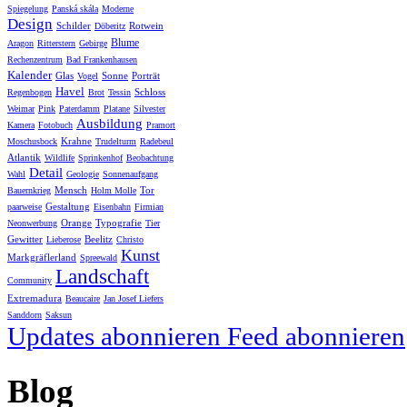
Spiegelung
Panská skála
Moderne
Design
Schilder
Rotwein
Döberitz
Blume
Aragon
Ritterstern
Gebirge
Rechenzentrum
Bad Frankenhausen
Kalender
Glas
Sonne
Porträt
Vogel
Havel
Schloss
Regenbogen
Brot
Tessin
Weimar
Pink
Paterdamm
Platane
Silvester
Ausbildung
Kamera
Fotobuch
Pramort
Krahne
Moschusbock
Trudelturm
Radebeul
Atlantik
Wildlife
Sprinkenhof
Beobachtung
Detail
Wahl
Geologie
Sonnenaufgang
Mensch
Tor
Bauernkrieg
Holm Molle
Gestaltung
paarweise
Eisenbahn
Firmian
Orange
Typografie
Neonwerbung
Tier
Gewitter
Beelitz
Lieberose
Christo
Kunst
Markgräflerland
Spreewald
Landschaft
Community
Extremadura
Beaucaire
Jan Josef Liefers
Sanddorn
Saksun
Updates abonnieren
Feed abonnieren
Blog