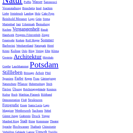
Wasser
Sanssouci
Puffin
Veranstaltung
Bruschetta
Insel
Joachim
Liebe
Steinbruch
Landtag
Holz
Cake Pops
Reinhold Messner
Logo
Grün
Stresa
Bemalung
Marienbad
Jazz
Uckermark
Vergangenheit
Kuchen
Basalt
Handwerk
Progress Filmverleih
Zingst
Sommer
Feuerwehr
Korken
Rolf Hoppe
Barberini
Westhavelland
Naturpark
Hotel
Kulisse
Krimi
Oslo
Blog
Voting
Elbe
Klima
Architektur
Gestein
Hirtshals
Potsdam
Goethe
Lauchhammer
Stillleben
Arbeit
Brissago
Pfeil
Farbe
Spanien
Frau
Regen
Gärtnerjunge
Pflanze
Naturschutz
Hubertusburg
Teich
Färöer
Übung
Reichstagsgebäude
Kosmos
Kultur
Buch
Matthias Platzeck
Bildband
Strukturen
Demonstration
Floß
Fotografie
Essen
Santa Lucia
Lago
Wettbewerb
Sachsen
Maggiore
Nebel
Druck
Günter Junge
Grabstein
Treppe
Stadt
Manfred Krug
Birne
Kommune
Theater
Hochwasser
Sprache
Thalbach
Chinoiserie
Umwelt
Verhülltes Gebäude
Lampe
Trujillo