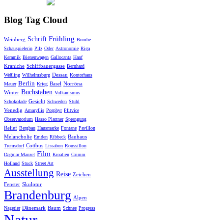
Blog Tag Cloud
Frühling
Schrift
Weinberg
Bombe
Schauspielerin
Pilz
Oder
Astronomie
Riga
Keramik
Bienenwagen
Gallocanta
Hanf
Kraniche
Schiffbauergasse
Bernhard
Dessau
Weßling
Wilhelmsburg
Kontorhaus
Berlin
Basel
Norröna
Mauer
Krieg
Buchstaben
Winter
Vulkanismus
Gesicht
Schokolade
Schweden
Stuhl
Venedig
Amaryllis
Porphyr
Plitvice
Observatorium
Hasso Plattner
Sprengung
Relief
Bergbau
Hausmarke
Fontane
Pavillon
Melancholie
Bauhaus
Emden
Ribbeck
Cottbus
Tremsdorf
Lissabon
Roussillon
Film
Dagmar Manzel
Kroatien
Grimm
Holland
Stuck
Street Art
Ausstellung
Reise
Zeichen
Fenster
Skulptur
Brandenburg
Alpen
Dänemark
Baum
Nagetier
Schnee
Progress
Natur