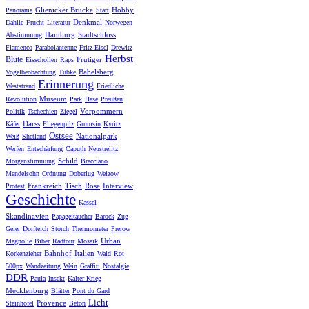
Glienicker Brücke
Hobby
Panorama
Start
Denkmal
Dahlie
Frucht
Literatur
Norwegen
Hamburg
Stadtschloss
Abstimmung
Flamenco
Parabolantenne
Fritz Eisel
Drewitz
Herbst
Blüte
Frutiger
Eisschollen
Raps
Babelsberg
Vogelbeobachtung
Tübke
Erinnerung
Weststrand
Friedliche
Museum
Revolution
Park
Hase
Preußen
Vorpommern
Politik
Tschechien
Ziegel
Darss
Käfer
Fliegenpilz
Grumsin
Kyritz
Ostsee
Nationalpark
Weiß
Shetland
Werfen
Entschärfung
Caputh
Neustrelitz
Schild
Morgenstimmung
Bracciano
Mendelsohn
Ordnung
Doberlug
Welzow
Frankreich
Tisch
Rose
Interview
Protest
Geschichte
Kassel
Skandinavien
Papageitaucher
Barock
Zug
Geier
Dorfteich
Storch
Thermometer
Prerow
Urban
Magnolie
Biber
Radtour
Mosaik
Bahnhof
Italien
Korkenzieher
Wald
Rot
500px
Wandzeitung
Wein
Graffiti
Nostalgie
DDR
Paula
Insekt
Kalter Krieg
Mecklenburg
Blätter
Pont du Gard
Licht
Provence
Steinhöfel
Beton