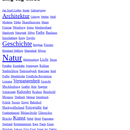
Jan Josef Liefers
Insekt
Gärtnerjunge
Architektur
Gebirge
Werfen
Weiß
Skandinavien
Moderne
Tübke
Mauer
Weinberg
Firmian
Stresa
Westhavelland
Farbe
Bauhaus
Handwerk
Naturpark
500px
Entschärfung
Krieg
Trujillo
Geschichte
Fenster
Bergbau
Alpen
Bernhard Weßling
Marienbad
Natur
Licht
Hubertusburg
Tessin
Kulisse
Preußen
Eisenbahn
Sprengung
Stadtschloss
Nationalpark
Bracciano
Insel
Puffin
Mendelsohn
Friedliche Revolution
Vergangenheit
Gesicht
Literatur
Mecklenburg
Graffiti
Holz
Nagetier
Kalender
Krahne
Reinhold
Schokolade
Messner
Thalbach
Weimar
Steinbruch
Sonne
Bahnhof
Politik
Zingst
Fotografie
Markgräflerland
Bad
Melancholie
Glienicker
Frankenhausen
Kunst
Brücke
Nebel
Hotel
Panorama
Shetland
Rechenzentrum
Raps
Paula
Essen
Hirtshals
Saksun
Fritz Eisel
Street Art
Dahlie