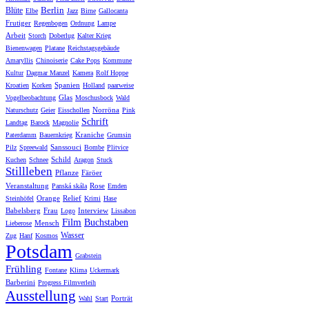
Berlin
Blüte
Elbe
Jazz
Birne
Gallocanta
Frutiger
Regenbogen
Ordnung
Lampe
Arbeit
Storch
Doberlug
Kalter Krieg
Bienenwagen
Platane
Reichstagsgebäude
Amaryllis
Chinoiserie
Cake Pops
Kommune
Kultur
Dagmar Manzel
Kamera
Rolf Hoppe
Spanien
Kroatien
Korken
Holland
paarweise
Glas
Vogelbeobachtung
Moschusbock
Wald
Norröna
Naturschutz
Geier
Eisschollen
Pink
Schrift
Landtag
Barock
Magnolie
Kraniche
Paterdamm
Bauernkrieg
Grumsin
Sanssouci
Pilz
Spreewald
Bombe
Plitvice
Schild
Kuchen
Schnee
Aragon
Stuck
Stillleben
Pflanze
Färöer
Veranstaltung
Rose
Panská skála
Emden
Orange
Relief
Steinhöfel
Krimi
Hase
Babelsberg
Frau
Interview
Logo
Lissabon
Film
Buchstaben
Mensch
Lieberose
Wasser
Zug
Hanf
Kosmos
Potsdam
Grabstein
Frühling
Fontane
Klima
Uckermark
Barberini
Progress Filmverleih
Ausstellung
Porträt
Wahl
Start