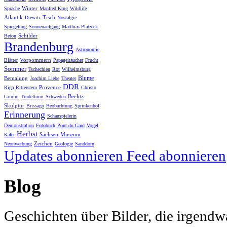
Winter
Sprache
Manfred Krug
Wildlife
Atlantik
Tisch
Drewitz
Nostalgie
Spiegelung
Sonnenaufgang
Matthias Platzeck
Schilder
Beton
Brandenburg
Astronomie
Vorpommern
Blätter
Papageitaucher
Frucht
Sommer
Tschechien
Rot
Wilhelmsburg
Blume
Bemalung
Joachim Liebe
Theater
DDR
Provence
Riga
Ritterstern
Christo
Beelitz
Grimm
Trudelturm
Schweden
Skulptur
Brissago
Beobachtung
Sprinkenhof
Erinnerung
Schauspielerin
Demonstration
Fotobuch
Pont du Gard
Vogel
Herbst
Sachsen
Museum
Käfer
Zeichen
Neonwerbung
Geologie
Sanddorn
Updates abonnieren
Feed abonnieren
Blog
Geschichten über Bilder, die irgendw