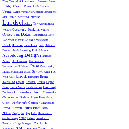
Frankreich
Blog
Tremsdorf
Progress
Prerow
Hobby
Silvester
Kassel
Parabolantenne
Übung
Kyritz
Verhülltes Gebäude
Bruschetta
Strukturen
Schiffbauergasse
Landschaft
Tor
Abstimmung
Gestaltung
Denkmal
Welzow
Voting
Detail
Ostsee
Buch
Wandzeitung
Brot
Cottbus
Norwegen
Mosaik
Weststrand
Druck
Rotwein
Santa Lucia
Park
Döberitz
Venedig
Pramort
Teich
Floß
Ribbeck
Design
Ausbildung
Flamenco
Hochwasser
Protest
Thermometer
Reise
Korkenzieher
Bildband
Community
Gewitter
Morgenstimmung
Stuhl
Grün
Pfeil
Umwelt
Baum
Wein
Oslo
Beaucaire
Darss
Roussillon
Caputh
Radebeul
Treppe
Basel
Hamburg
Holm Molle
Lauchhammer
Havel
Extremadura
Dorfteich
Fliegenpilz
Observatorium
Radtour
Regen
Kontorhaus
Wettbewerb
Gestein
Goethe
Vulkanismus
Dessau
Italien
Keramik
Biber
Hasso
Dänemark
Plattner
Ziegel
Porphyr
Oder
Stadt
Urban
Günter Junge
Neustrelitz
Feuerwehr
Lago Maggiore
Tier
Basalt
Schloss
Typografie
Hausmarke
Pavillon