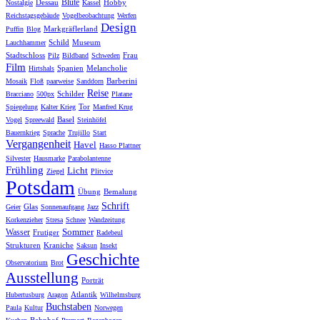
Blüte
Dessau
Hobby
Nostalgie
Kassel
Reichstagsgebäude
Vogelbeobachtung
Werfen
Design
Markgräflerland
Puffin
Blog
Schild
Museum
Lauchhammer
Stadtschloss
Frau
Pilz
Bildband
Schweden
Film
Spanien
Melancholie
Hirtshals
Barberini
Mosaik
Floß
paarweise
Sanddorn
Reise
Schilder
Bracciano
500px
Platane
Tor
Spiegelung
Kalter Krieg
Manfred Krug
Basel
Vogel
Spreewald
Steinhöfel
Bauernkrieg
Sprache
Trujillo
Start
Vergangenheit
Havel
Hasso Plattner
Silvester
Hausmarke
Parabolantenne
Frühling
Licht
Ziegel
Plitvice
Potsdam
Übung
Bemalung
Schrift
Glas
Geier
Sonnenaufgang
Jazz
Korkenzieher
Stresa
Schnee
Wandzeitung
Sommer
Wasser
Frutiger
Radebeul
Strukturen
Kraniche
Saksun
Insekt
Geschichte
Observatorium
Brot
Ausstellung
Porträt
Atlantik
Hubertusburg
Aragon
Wilhelmsburg
Buchstaben
Paula
Kultur
Norwegen