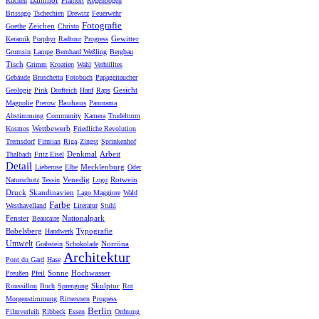
Bahnhof
Kuchen
Pramort
Regenbogen
Brissago
Tschechien
Drewitz
Feuerwehr
Fotografie
Zeichen
Goethe
Christo
Gewitter
Keramik
Porphyr
Radtour
Progress
Grumsin
Lampe
Bernhard Weßling
Bergbau
Tisch
Grimm
Kroatien
Wahl
Verhülltes
Gebäude
Bruschetta
Fotobuch
Papageitaucher
Gesicht
Geologie
Pink
Dorfteich
Hanf
Raps
Bauhaus
Magnolie
Prerow
Panorama
Abstimmung
Community
Kamera
Trudelturm
Wettbewerb
Kosmos
Friedliche Revolution
Tremsdorf
Firmian
Riga
Zingst
Sprinkenhof
Denkmal
Arbeit
Thalbach
Fritz Eisel
Detail
Mecklenburg
Lieberose
Elbe
Oder
Venedig
Rotwein
Naturschutz
Tessin
Logo
Druck
Skandinavien
Lago Maggiore
Wald
Farbe
Westhavelland
Literatur
Stuhl
Fenster
Nationalpark
Beaucaire
Babelsberg
Typografie
Handwerk
Umwelt
Norröna
Grabstein
Schokolade
Architektur
Pont du Gard
Hase
Sonne
Hochwasser
Preußen
Pfeil
Skulptur
Roussillon
Buch
Sprengung
Rot
Morgenstimmung
Ritterstern
Progress
Berlin
Filmverleih
Ribbeck
Essen
Ordnung