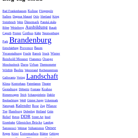
Kulisse
Bad Frankenhausen
Fliegenpilz
Italien
Dagmar Manzel
Oslo
Shetland
Krieg
Dänemark
Steinbruch
Wein
Panská skála
Ausbildung
Weinberg
Biber
Basalt
Cottbus
Caputh
Protest
Käfer
Neonwerbung
Brandenburg
Park
Provence
Baum
Entschärfung
Veranstaltung
Winter
Frucht
Barock
Stuck
Reinhold Messner
Orange
Flamenco
Darss
Urban
Moschusbock
Thermometer
Beelitz
Wildlife
Weststrand
Rechenzentrum
Landschaft
Gallocanta
Voting
Klima
Kontorhaus
Paterdamm
Theater
Gestaltung
Krahne
Döberitz
Fontane
Bienenwagen
Teich
Schauspielerin
Dahlie
Beobachtung
Weiß
Günter Junge
Uckermark
Kalender
Rose
Pflanze
Naturpark
Zug
Hamburg
Tier
Doberlug
Holland
Grün
DDR
Relief
Beton
Street Art
Insel
Glienicker Brücke
Eisenbahn
Landtag
Ostsee
Sanssouci
Weimar
Vulkanismus
Extremadura
Regen
Krimi
Blätter
Gebirge