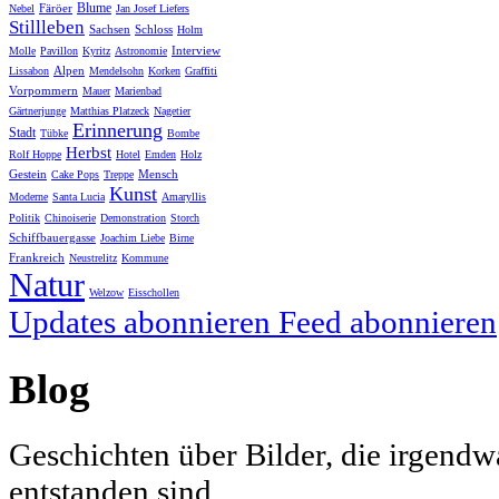
Blume
Färöer
Nebel
Jan Josef Liefers
Stillleben
Sachsen
Schloss
Holm
Interview
Molle
Pavillon
Kyritz
Astronomie
Alpen
Lissabon
Mendelsohn
Korken
Graffiti
Vorpommern
Mauer
Marienbad
Gärtnerjunge
Matthias Platzeck
Nagetier
Erinnerung
Stadt
Tübke
Bombe
Herbst
Rolf Hoppe
Hotel
Emden
Holz
Gestein
Mensch
Cake Pops
Treppe
Kunst
Moderne
Santa Lucia
Amaryllis
Politik
Chinoiserie
Demonstration
Storch
Schiffbauergasse
Joachim Liebe
Birne
Frankreich
Neustrelitz
Kommune
Natur
Welzow
Eisschollen
Updates abonnieren
Feed abonnieren
Blog
Geschichten über Bilder, die irgendw
entstanden sind.