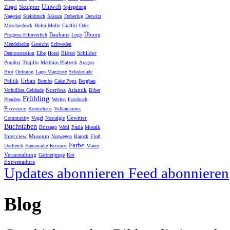
Umwelt
Skulptur
Ziegel
Spiegelung
Nagetier
Steinbruch
Saksun
Doberlug
Drewitz
Moschusbock
Holm Molle
Graffiti
Oder
Bauhaus
Übung
Progress Filmverleih
Logo
Gesicht
Mendelsohn
Schweden
Schilder
Demonstration
Elbe
Hotel
Blätter
Porphyr
Trujillo
Matthias Platzeck
Aragon
Brot
Ordnung
Lago Maggiore
Schokolade
Urban
Politik
Bombe
Cake Pops
Bergbau
Norröna
Atlantik
Verhülltes Gebäude
Biber
Frühling
Preußen
Werfen
Fotobuch
Provence
Kontorhaus
Vulkanismus
Gewitter
Community
Vogel
Nostalgie
Buchstaben
Brissago
Wahl
Paula
Mosaik
Interview
Museum
Norwegen
Barock
Floß
Farbe
Dorfteich
Hausmarke
Kosmos
Mauer
Veranstaltung
Gärtnerjunge
Rot
Extremadura
Updates abonnieren
Feed abonnieren
Blog