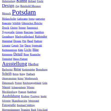
Kunst
Hubertusburg
Holland
Frucht
Design
Reinhold Messner
Zug
Potsdam
Mensch
Melancholie
Gallocanta
Stresa
paarweise
Glienicker Brücke
Beaucaire
Wildlife
Druck
Sonne
Sanssouci
Christo
Typografie
Grimm
Bracciano
Sanddorn
Kalender
Gestaltung
Markgräflerland
Dessau
Basel
Marienbad
Pilz
Radtour
Darss
Literatur
Caputh
Tier
Spreewald
Licht
Blüte
Rechenzentrum
Käfer
Detail
Rose
Kraniche
Ritterstern
Tremsdorf
Hasso Plattner
Ausstellung
Herbst
Reise
Barberini
Bemalung
Korkenzieher
Schrift
Beton
Krieg
Thalbach
Wettbewerb
Observatorium
Krimi
Dänemark
Protest
Reichstagsgebäude
Grün
Wasser
Winter
Schauspielerin
Mecklenburg
Pramort
Radebeul
Ausbildung
Krahne
Frutiger
Insekt
Skandinavien
Silvester
Weststrand
Fotografie
Bernhard Weßling
Spanien
Morgenstimmung
Buch
Fritz Eisel