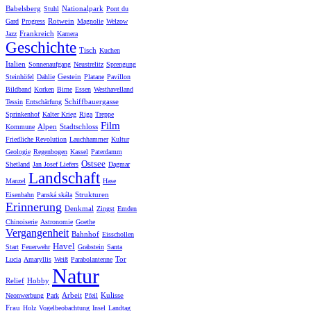
Babelsberg
Nationalpark
Stuhl
Pont du
Rotwein
Gard
Progress
Magnolie
Welzow
Frankreich
Jazz
Kamera
Geschichte
Tisch
Kuchen
Italien
Sonnenaufgang
Neustrelitz
Sprengung
Gestein
Steinhöfel
Dahlie
Platane
Pavillon
Bildband
Korken
Birne
Essen
Westhavelland
Schiffbauergasse
Tessin
Entschärfung
Sprinkenhof
Kalter Krieg
Riga
Treppe
Film
Alpen
Stadtschloss
Kommune
Friedliche Revolution
Lauchhammer
Kultur
Geologie
Regenbogen
Kassel
Paterdamm
Ostsee
Shetland
Jan Josef Liefers
Dagmar
Landschaft
Manzel
Hase
Strukturen
Eisenbahn
Panská skála
Erinnerung
Denkmal
Zingst
Emden
Chinoiserie
Astronomie
Goethe
Vergangenheit
Bahnhof
Eisschollen
Havel
Start
Feuerwehr
Grabstein
Santa
Tor
Lucia
Amaryllis
Weiß
Parabolantenne
Natur
Relief
Hobby
Arbeit
Kulisse
Neonwerbung
Park
Pfeil
Frau
Holz
Vogelbeobachtung
Insel
Landtag