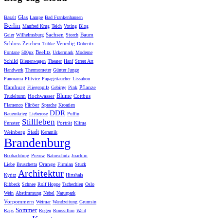
Glas
Basalt
Lampe
Bad Frankenhausen
Berlin
Manfred Krug
Teich
Voting
Blog
Sachsen
Baum
Geier
Wilhelmsburg
Storch
Schloss
Zeichen
Venedig
Tübke
Döberitz
Beelitz
Fontane
500px
Uckermark
Moderne
Schild
Bienenwagen
Theater
Hanf
Street Art
Handwerk
Thermometer
Günter Junge
Panorama
Plitvice
Papageitaucher
Lissabon
Hamburg
Pflanze
Fliegenpilz
Gebirge
Pink
Blume
Hochwasser
Cottbus
Trudelturm
Färöer
Flamenco
Sprache
Kroatien
DDR
Bauernkrieg
Lieberose
Puffin
Stillleben
Fenster
Porträt
Klima
Stadt
Weinberg
Keramik
Brandenburg
Beobachtung
Prerow
Naturschutz
Joachim
Orange
Liebe
Bruschetta
Firmian
Stuck
Architektur
Kyritz
Hirtshals
Ribbeck
Schnee
Rolf Hoppe
Tschechien
Oslo
Wein
Abstimmung
Nebel
Naturpark
Vorpommern
Weimar
Wandzeitung
Grumsin
Sommer
Raps
Regen
Roussillon
Wald