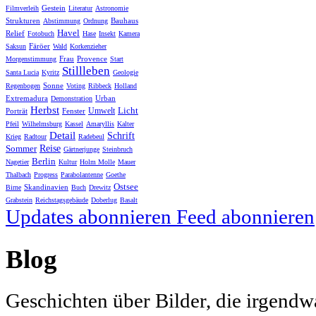
Gestein
Filmverleih
Literatur
Astronomie
Strukturen
Bauhaus
Abstimmung
Ordnung
Havel
Relief
Fotobuch
Hase
Insekt
Kamera
Färöer
Saksun
Wald
Korkenzieher
Frau
Provence
Morgenstimmung
Start
Stillleben
Santa Lucia
Kyritz
Geologie
Sonne
Regenbogen
Voting
Ribbeck
Holland
Extremadura
Urban
Demonstration
Herbst
Licht
Umwelt
Porträt
Fenster
Pfeil
Wilhelmsburg
Kassel
Amaryllis
Kalter
Detail
Schrift
Krieg
Radtour
Radebeul
Sommer
Reise
Gärtnerjunge
Steinbruch
Berlin
Nagetier
Kultur
Holm Molle
Mauer
Thalbach
Progress
Parabolantenne
Goethe
Ostsee
Skandinavien
Birne
Buch
Drewitz
Grabstein
Reichstagsgebäude
Doberlug
Basalt
Updates abonnieren
Feed abonnieren
Blog
Geschichten über Bilder, die irgendw