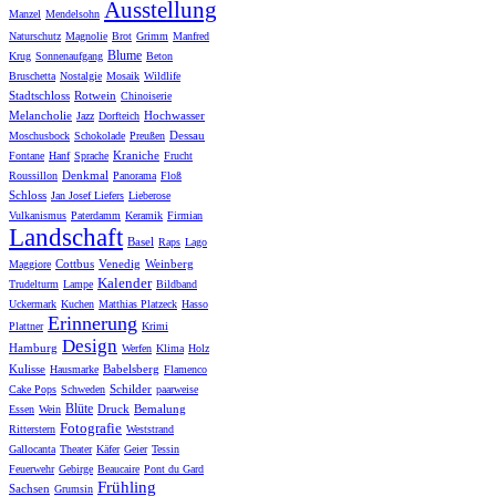
Ausstellung
Manzel
Mendelsohn
Naturschutz
Magnolie
Brot
Grimm
Manfred
Blume
Krug
Sonnenaufgang
Beton
Bruschetta
Nostalgie
Mosaik
Wildlife
Stadtschloss
Rotwein
Chinoiserie
Melancholie
Hochwasser
Jazz
Dorfteich
Dessau
Moschusbock
Schokolade
Preußen
Kraniche
Fontane
Hanf
Sprache
Frucht
Denkmal
Roussillon
Panorama
Floß
Schloss
Jan Josef Liefers
Lieberose
Vulkanismus
Paterdamm
Keramik
Firmian
Landschaft
Basel
Raps
Lago
Cottbus
Venedig
Weinberg
Maggiore
Kalender
Trudelturm
Lampe
Bildband
Uckermark
Kuchen
Matthias Platzeck
Hasso
Erinnerung
Plattner
Krimi
Design
Hamburg
Werfen
Klima
Holz
Kulisse
Babelsberg
Hausmarke
Flamenco
Schilder
Cake Pops
Schweden
paarweise
Blüte
Druck
Bemalung
Essen
Wein
Fotografie
Ritterstern
Weststrand
Gallocanta
Theater
Käfer
Geier
Tessin
Feuerwehr
Gebirge
Beaucaire
Pont du Gard
Frühling
Sachsen
Grumsin