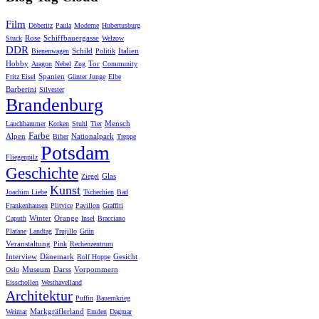
Film
Döberitz
Paula
Moderne
Hubertusburg
Rose
Schiffbauergasse
Stuck
Welzow
DDR
Schild
Italien
Bienenwagen
Politik
Hobby
Tor
Aragon
Nebel
Zug
Community
Spanien
Fritz Eisel
Günter Junge
Elbe
Barberini
Silvester
Brandenburg
Mensch
Lauchhammer
Korken
Stuhl
Tier
Farbe
Alpen
Nationalpark
Biber
Treppe
Potsdam
Fliegenpilz
Geschichte
Glas
Ziegel
Kunst
Joachim Liebe
Tschechien
Bad
Frankenhausen
Plitvice
Pavillon
Graffiti
Winter
Orange
Caputh
Insel
Bracciano
Platane
Landtag
Trujillo
Grün
Veranstaltung
Pink
Rechenzentrum
Interview
Dänemark
Gesicht
Rolf Hoppe
Museum
Darss
Vorpommern
Oslo
Eisschollen
Westhavelland
Architektur
Puffin
Bauernkrieg
Markgräflerland
Weimar
Emden
Dagmar