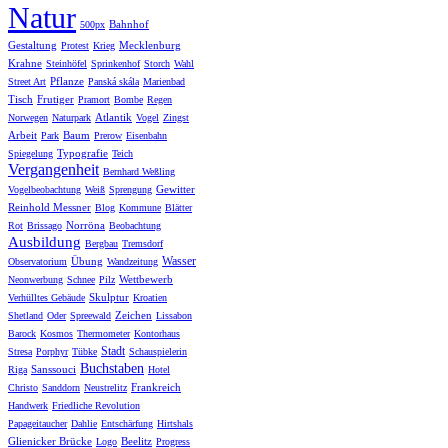
Natur
Bahnhof
500px
Gestaltung
Mecklenburg
Protest
Krieg
Krahne
Steinhöfel
Sprinkenhof
Storch
Wahl
Pflanze
Street Art
Panská skála
Marienbad
Tisch
Frutiger
Pramort
Bombe
Regen
Atlantik
Norwegen
Naturpark
Vogel
Zingst
Arbeit
Baum
Park
Prerow
Eisenbahn
Typografie
Spiegelung
Teich
Vergangenheit
Bernhard Weßling
Gewitter
Vogelbeobachtung
Weiß
Sprengung
Reinhold Messner
Blog
Kommune
Blätter
Norröna
Rot
Brissago
Beobachtung
Ausbildung
Bergbau
Tremsdorf
Wasser
Übung
Observatorium
Wandzeitung
Wettbewerb
Neonwerbung
Schnee
Pilz
Skulptur
Verhülltes Gebäude
Kroatien
Zeichen
Shetland
Oder
Spreewald
Lissabon
Barock
Kosmos
Thermometer
Kontorhaus
Stadt
Stresa
Porphyr
Tübke
Schauspielerin
Buchstaben
Sanssouci
Riga
Hotel
Frankreich
Christo
Sanddorn
Neustrelitz
Handwerk
Friedliche Revolution
Papageitaucher
Dahlie
Entschärfung
Hirtshals
Glienicker Brücke
Beelitz
Logo
Progress