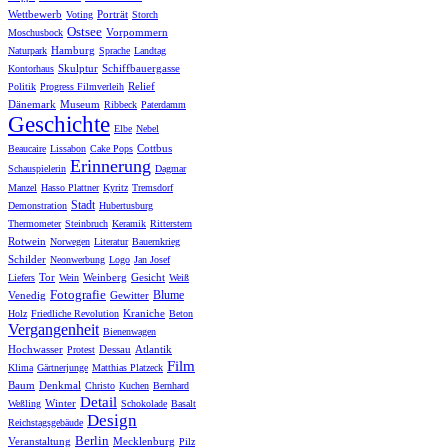
Wettbewerb
Porträt
Voting
Storch
Ostsee
Vorpommern
Moschusbock
Hamburg
Naturpark
Sprache
Landtag
Skulptur
Schiffbauergasse
Kontorhaus
Relief
Politik
Progress Filmverleih
Dänemark
Museum
Ribbeck
Paterdamm
Geschichte
Elbe
Nebel
Cottbus
Beaucaire
Lissabon
Cake Pops
Erinnerung
Schauspielerin
Dagmar
Manzel
Hasso Plattner
Kyritz
Tremsdorf
Stadt
Demonstration
Hubertusburg
Thermometer
Steinbruch
Keramik
Ritterstern
Rotwein
Norwegen
Literatur
Bauernkrieg
Schilder
Neonwerbung
Logo
Jan Josef
Tor
Weinberg
Gesicht
Liefers
Wein
Weiß
Fotografie
Blume
Venedig
Gewitter
Kraniche
Holz
Friedliche Revolution
Beton
Vergangenheit
Bienenwagen
Hochwasser
Dessau
Atlantik
Protest
Film
Klima
Gärtnerjunge
Matthias Platzeck
Baum
Denkmal
Christo
Kuchen
Bernhard
Detail
Winter
Weßling
Schokolade
Basalt
Design
Reichstagsgebäude
Berlin
Veranstaltung
Mecklenburg
Pilz