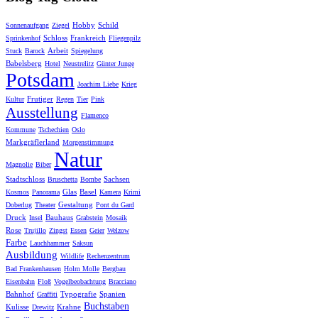
Hobby
Schild
Sonnenaufgang
Ziegel
Schloss
Frankreich
Sprinkenhof
Fliegenpilz
Arbeit
Stuck
Barock
Spiegelung
Babelsberg
Hotel
Neustrelitz
Günter Junge
Potsdam
Joachim Liebe
Krieg
Frutiger
Kultur
Regen
Tier
Pink
Ausstellung
Flamenco
Kommune
Tschechien
Oslo
Markgräflerland
Morgenstimmung
Natur
Magnolie
Biber
Stadtschloss
Sachsen
Bruschetta
Bombe
Glas
Basel
Kosmos
Panorama
Kamera
Krimi
Gestaltung
Doberlug
Theater
Pont du Gard
Druck
Bauhaus
Insel
Grabstein
Mosaik
Rose
Trujillo
Zingst
Essen
Geier
Welzow
Farbe
Lauchhammer
Saksun
Ausbildung
Wildlife
Rechenzentrum
Bad Frankenhausen
Holm Molle
Bergbau
Eisenbahn
Floß
Vogelbeobachtung
Bracciano
Bahnhof
Typografie
Spanien
Graffiti
Buchstaben
Kulisse
Krahne
Drewitz