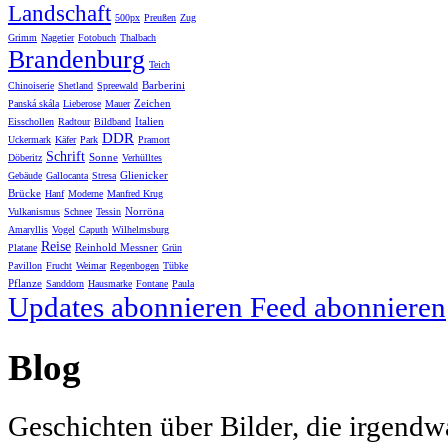
Landschaft
500px
Preußen
Zug
Grimm
Nagetier
Fotobuch
Thalbach
Brandenburg
Teich
Barberini
Chinoiserie
Shetland
Spreewald
Zeichen
Panská skála
Lieberose
Mauer
Italien
Eisschollen
Radtour
Bildband
DDR
Uckermark
Käfer
Park
Pramort
Schrift
Sonne
Döberitz
Verhülltes
Glienicker
Gebäude
Gallocanta
Stresa
Brücke
Hanf
Moderne
Manfred Krug
Norröna
Vulkanismus
Schnee
Tessin
Amaryllis
Vogel
Caputh
Wilhelmsburg
Reise
Reinhold Messner
Platane
Grün
Pavillon
Frucht
Weimar
Regenbogen
Tübke
Pflanze
Sanddorn
Hausmarke
Fontane
Paula
Updates abonnieren
Feed abonnieren
Blog
Geschichten über Bilder, die irgendw