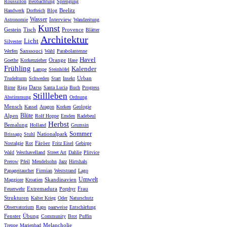
Roussillon
Beobachtung
Sprengung
Beelitz
Handwerk
Dorfteich
Blog
Wasser
Interview
Astronomie
Wandzeitung
Kunst
Gestein
Tisch
Provence
Blätter
Architektur
Licht
Silvester
Sanssouci
Werfen
Wahl
Parabolantenne
Havel
Orange
Goethe
Korkenzieher
Hase
Frühling
Kalender
Lampe
Steinhöfel
Urban
Trudelturm
Schweden
Start
Insekt
Darss
Birne
Riga
Santa Lucia
Buch
Progress
Stillleben
Abstimmung
Ordnung
Mensch
Kassel
Aragon
Korken
Geologie
Blüte
Alpen
Rolf Hoppe
Emden
Radebeul
Herbst
Bemalung
Holland
Grumsin
Sommer
Nationalpark
Brissago
Stuhl
Färöer
Nostalgie
Rot
Fritz Eisel
Gebirge
Wald
Westhavelland
Street Art
Dahlie
Plitvice
Prerow
Pfeil
Mendelsohn
Jazz
Hirtshals
Papageitaucher
Firmian
Weststrand
Lago
Umwelt
Skandinavien
Maggiore
Kroatien
Extremadura
Frau
Feuerwehr
Porphyr
Strukturen
Kalter Krieg
Oder
Naturschutz
Observatorium
Raps
paarweise
Entschärfung
Fenster
Übung
Community
Brot
Puffin
Melancholie
Treppe
Marienbad