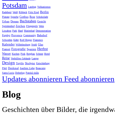
Potsdam
Landtag
Vulkanismus
Berlin
Radebeul
Weiß
Ribbeck
Fritz Eisel
Cottbus
Rose
Platane
Sprache
Schokolade
Buchstaben
Urban
Dessau
Gesicht
Zeichen
Sprinkenhof
Fliegenpilz
Wein
Lissabon
Park
Hanf
Marienbad
Demonstration
Provence
Bahnhof
Porphyr
Community
Schweden
Käfer
Rolf Hoppe
Flamenco
Kalender
Glas
Wilhelmsburg
Stuhl
Herbst
Fotografie
Spanien
Pramort
Wasser
Kuchen
Pink
Bergbau
Schnee
Hotel
Reise
Verhülltes Gebäude
Lampe
Design
Skulptur
Trujillo
Entschärfung
Denkmal
Pfeil
Joachim Liebe
Beaucaire
Santa Lucia
Doberlug
Panská skála
Updates abonnieren
Feed abonnieren
Blog
Geschichten über Bilder, die irgendw