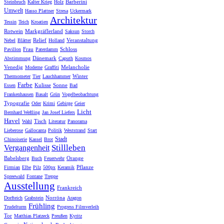
Barberini
Steinbruch
Kalter Krieg
Holz
Umwelt
Hasso Plattner
Stresa
Uckermark
Architektur
Tessin
Teich
Kroatien
Rotwein
Markgräflerland
Saksun
Storch
Relief
Veranstaltung
Nebel
Blätter
Holland
Frau
Schloss
Pavillon
Paterdamm
Dänemark
Abstimmung
Caputh
Kosmos
Venedig
Melancholie
Moderne
Graffiti
Winter
Thermometer
Tier
Lauchhammer
Farbe
Kulisse
Sonne
Essen
Bad
Frankenhausen
Basalt
Grün
Vogelbeobachtung
Typografie
Oder
Krimi
Gebirge
Geier
Licht
Bernhard Weßling
Jan Josef Liefers
Havel
Tisch
Wahl
Literatur
Panorama
Lieberose
Gallocanta
Politik
Weststrand
Start
Stadt
Chinoiserie
Kassel
Brot
Stillleben
Vergangenheit
Babelsberg
Orange
Buch
Feuerwehr
Pflanze
Firmian
Elbe
Pilz
500px
Keramik
Spreewald
Fontane
Treppe
Ausstellung
Frankreich
Norröna
Dorfteich
Grabstein
Aragon
Frühling
Trudelturm
Progress Filmverleih
Tor
Matthias Platzeck
Preußen
Kyritz