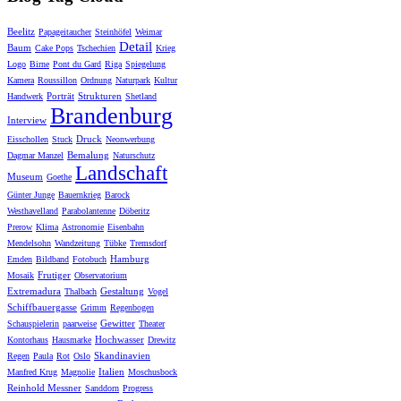
Beelitz
Papageitaucher
Steinhöfel
Weimar
Detail
Baum
Cake Pops
Tschechien
Krieg
Logo
Birne
Pont du Gard
Riga
Spiegelung
Kamera
Roussillon
Ordnung
Naturpark
Kultur
Porträt
Strukturen
Handwerk
Shetland
Brandenburg
Interview
Druck
Eisschollen
Stuck
Neonwerbung
Bemalung
Dagmar Manzel
Naturschutz
Landschaft
Museum
Goethe
Günter Junge
Bauernkrieg
Barock
Westhavelland
Parabolantenne
Döberitz
Prerow
Klima
Astronomie
Eisenbahn
Mendelsohn
Wandzeitung
Tübke
Tremsdorf
Hamburg
Emden
Bildband
Fotobuch
Frutiger
Mosaik
Observatorium
Extremadura
Gestaltung
Thalbach
Vogel
Schiffbauergasse
Grimm
Regenbogen
Gewitter
Schauspielerin
paarweise
Theater
Hochwasser
Kontorhaus
Hausmarke
Drewitz
Skandinavien
Regen
Paula
Rot
Oslo
Italien
Manfred Krug
Magnolie
Moschusbock
Reinhold Messner
Sanddorn
Progress