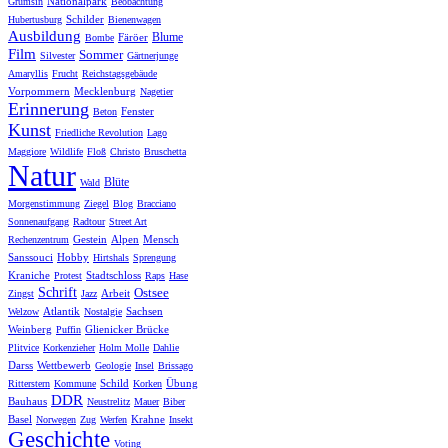
Nationalpark
Grumsin
Beobachtung
Schilder
Hubertusburg
Bienenwagen
Ausbildung
Blume
Färöer
Bombe
Film
Sommer
Silvester
Gärtnerjunge
Amaryllis
Frucht
Reichstagsgebäude
Vorpommern
Mecklenburg
Nagetier
Erinnerung
Fenster
Beton
Kunst
Friedliche Revolution
Lago
Maggiore
Wildlife
Floß
Christo
Bruschetta
Natur
Blüte
Wald
Morgenstimmung
Ziegel
Blog
Bracciano
Sonnenaufgang
Radtour
Street Art
Gestein
Alpen
Mensch
Rechenzentrum
Sanssouci
Hobby
Hirtshals
Sprengung
Kraniche
Stadtschloss
Protest
Raps
Hase
Schrift
Ostsee
Arbeit
Zingst
Jazz
Atlantik
Sachsen
Welzow
Nostalgie
Weinberg
Glienicker Brücke
Puffin
Plitvice
Korkenzieher
Holm Molle
Dahlie
Darss
Wettbewerb
Geologie
Insel
Brissago
Schild
Übung
Ritterstern
Kommune
Korken
DDR
Bauhaus
Neustrelitz
Mauer
Biber
Basel
Krahne
Norwegen
Zug
Werfen
Insekt
Geschichte
Voting