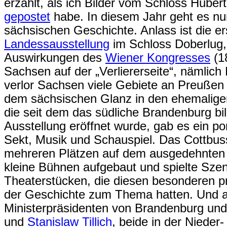
erzählt, als ich Bilder vom Schloss Huber
gepostet
habe. In diesem Jahr geht es nun
sächsischen Geschichte. Anlass ist die e
Landessausstellung
im Schloss Doberlug, 
Auswirkungen des
Wiener Kongresses
(1
Sachsen auf der „Verliererseite“, nämlich
verlor Sachsen viele Gebiete an Preußen
dem sächsischen Glanz in den ehemaligen
die seit dem das südliche Brandenburg bild
Ausstellung eröffnet wurde, gab es ein p
Sekt, Musik und Schauspiel. Das Cottbuss
mehreren Plätzen auf dem ausgedehnten 
kleine Bühnen aufgebaut und spielte Sze
Theaterstücken, die diesen besonderen p
der Geschichte zum Thema hatten. Und a
Ministerpräsidenten von Brandenburg un
und
Stanislaw Tillich
, beide in der Nieder