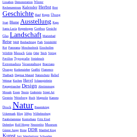
Winter
Lissabon
Demonstration
Herbst
Kalender
Rechenzentrum
Brot
Geschichte
Übung
Hanf
Regen
Ausstellung
Blume
Start
Raps
Cottbus
Gesicht
Santa Lucia
Regenbogen
Landschaft
Glas
Marienbad
Reise
Weiß
Beobachtung
Park
Steinhöfel
Rot
Panorama
Moschusbock
Eisschollen
Mensch
Wildlife
Grün
Oder
Teich
Voting
Typografie
Pavillon
Steinbruch
Extremadura
Veranstaltung
Bracciano
Orange
Korkenzieher
Graffiti
Flamenco
Relief
Thalbach
Dagmar Manzel
Naturschutz
Havel
Weimar
Kuchen
Schauspielerin
Design
Papageitaucher
Abstimmung
Mosaik
Essen
Tessin
Grabstein
Street Art
Gestein
Weinberg
Buch
Magnolie
Kamera
Natur
Druck
Bauernkrieg
Uckermark
Blog
500px
Wilhelmsburg
Parabolantenne
Kontorhaus
Fritz Eisel
Museum
Doberlug
Rolf Hoppe
Neustrelitz
DDR
Günter Junge
Birne
Manfred Krug
Kunst
Jazz
Wandzeitung
Schweden