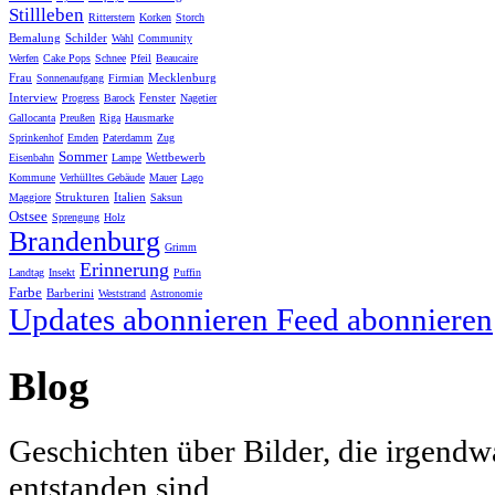
Stillleben
Ritterstern
Korken
Storch
Bemalung
Schilder
Wahl
Community
Werfen
Cake Pops
Schnee
Pfeil
Beaucaire
Frau
Mecklenburg
Sonnenaufgang
Firmian
Interview
Fenster
Progress
Barock
Nagetier
Gallocanta
Preußen
Riga
Hausmarke
Sprinkenhof
Emden
Paterdamm
Zug
Sommer
Wettbewerb
Eisenbahn
Lampe
Kommune
Verhülltes Gebäude
Mauer
Lago
Strukturen
Italien
Maggiore
Saksun
Ostsee
Sprengung
Holz
Brandenburg
Grimm
Erinnerung
Landtag
Insekt
Puffin
Farbe
Barberini
Weststrand
Astronomie
Updates abonnieren
Feed abonnieren
Blog
Geschichten über Bilder, die irgendw
entstanden sind.