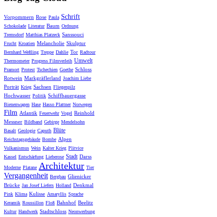
Schrift
Vorpommern
Rose
Paula
Baum
Schokolade
Literatur
Ordnung
Sanssouci
Tremsdorf
Matthias Platzeck
Melancholie
Skulptur
Frucht
Kroatien
Tor
Bernhard Weßling
Treppe
Dahlie
Radtour
Umwelt
Thermometer
Progress Filmverleih
Schloss
Pramort
Protest
Tschechien
Goethe
Rotwein
Markgräflerland
Joachim Liebe
Porträt
Sachsen
Krieg
Fliegenpilz
Hochwasser
Schiffbauergasse
Politik
Bienenwagen
Hase
Hasso Plattner
Norwegen
Film
Atlantik
Reinhold
Feuerwehr
Vogel
Messner
Bildband
Gebirge
Mendelsohn
Blüte
Basalt
Geologie
Caputh
Alpen
Reichstagsgebäude
Bombe
Vulkanismus
Wein
Kalter Krieg
Plitvice
Stadt
Darss
Kassel
Entschärfung
Lieberose
Architektur
Moderne
Platane
Tier
Vergangenheit
Glienicker
Bergbau
Brücke
Denkmal
Jan Josef Liefers
Holland
Kulisse
Pink
Klima
Amaryllis
Sprache
Bahnhof
Beelitz
Keramik
Roussillon
Floß
Stadtschloss
Kultur
Handwerk
Neonwerbung