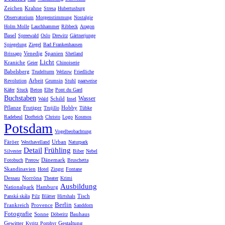
Zeichen
Krahne
Stresa
Hubertusburg
Observatorium
Morgenstimmung
Nostalgie
Holm Molle
Lauchhammer
Ribbeck
Aragon
Basel
Spreewald
Oslo
Drewitz
Gärtnerjunge
Spiegelung
Ziegel
Bad Frankenhausen
Venedig
Spanien
Brissago
Shetland
Licht
Kraniche
Geier
Chinoiserie
Babelsberg
Trudelturm
Welzow
Friedliche
Arbeit
Revolution
Grumsin
Stuhl
paarweise
Käfer
Stuck
Beton
Elbe
Pont du Gard
Buchstaben
Wasser
Schild
Wald
Insel
Pflanze
Frutiger
Hobby
Trujillo
Tübke
Radebeul
Dorfteich
Christo
Logo
Kosmos
Potsdam
Vogelbeobachtung
Färöer
Urban
Westhavelland
Naturpark
Detail
Frühling
Silvester
Biber
Nebel
Dänemark
Fotobuch
Prerow
Bruschetta
Skandinavien
Hotel
Zingst
Fontane
Dessau
Norröna
Theater
Krimi
Ausbildung
Nationalpark
Hamburg
Tisch
Panská skála
Pilz
Blätter
Hirtshals
Berlin
Frankreich
Provence
Sanddorn
Fotografie
Sonne
Bauhaus
Döberitz
Gewitter
Gestaltung
Kyritz
Porphyr