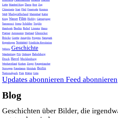
Darss
Liebe
Manfred Krug
Brot
Zug
Chinoiserie
Start
Pfeil
Feuerwehr
Kosmos
Markgräflerland
Weiß
Marienbad
Kalter
Film
Wasser
Hobby
Krieg
Gärtnerjunge
Sanssouci
Schilder
Stresa
Trujillo
Beelitz
Relief
Handwerk
Literatur
Hasso
Glienicker
Plattner
Astronomie
Shetland
Brücke
Goethe
Amaryllis
Progress
Naturpark
Sommer
Regenbogen
Friedliche Revolution
Geschichte
Welzow
Babelsberg
Wandzeitung
Pilz
Ordnung
Havel
Druck
Mecklenburg
Westhavelland
Korken
Zingst
Papageitaucher
Berlin
Norwegen
Paterdamm
Hirtshals
Nationalpark
Pink
Blätter
Grün
Updates abonnieren
Feed abonnieren
Blog
Geschichten über Bilder, die irgendw