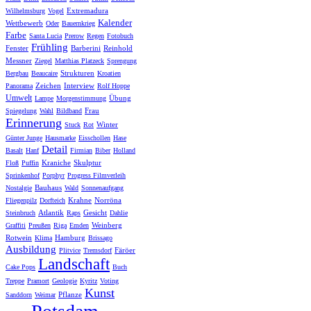
Extremadura
Wilhelmsburg
Vogel
Kalender
Wettbewerb
Oder
Bauernkrieg
Farbe
Santa Lucia
Prerow
Regen
Fotobuch
Frühling
Fenster
Barberini
Reinhold
Messner
Ziegel
Matthias Platzeck
Sprengung
Strukturen
Bergbau
Beaucaire
Kroatien
Zeichen
Interview
Panorama
Rolf Hoppe
Umwelt
Übung
Lampe
Morgenstimmung
Frau
Spiegelung
Wahl
Bildband
Erinnerung
Winter
Stuck
Rot
Günter Junge
Hausmarke
Eisschollen
Hase
Detail
Basalt
Hanf
Firmian
Biber
Holland
Kraniche
Skulptur
Floß
Puffin
Sprinkenhof
Porphyr
Progress Filmverleih
Bauhaus
Nostalgie
Wald
Sonnenaufgang
Krahne
Norröna
Fliegenpilz
Dorfteich
Atlantik
Gesicht
Steinbruch
Raps
Dahlie
Weinberg
Graffiti
Preußen
Riga
Emden
Rotwein
Hamburg
Klima
Brissago
Ausbildung
Färöer
Plitvice
Tremsdorf
Landschaft
Cake Pops
Buch
Treppe
Pramort
Geologie
Kyritz
Voting
Kunst
Pflanze
Sanddorn
Weimar