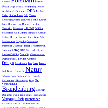
Potsdam
Porträt
Ribbeck
Urban
Logo
Politik
Abstimmung
Protest
DDR
Gestaltung
Dänemark
Jan Josef
Stadtschloss
Liefers
Oslo
Theater
Schild
Reichstagsgebäude
paarweise
Kuchen
Hochwasser
Baum
Gewitter
Teich
Herbst
Neustrelitz
Ritterstern
Wildlife
Schokolade
Wein
Grimm
Verhülltes Gebäude
Dessau
Glas
Platane
Kamera
Storch
Nebel
Lauchhammer
Magnolie
Community
Basel
Steinhöfel
Uckermark
Rechenzentrum
Fotografie
Spanien
Spreewald
Tessin
Venedig
Bernhard Weßling
Observatorium
Cottbus
Dagmar Manzel
Pavillon
Design
Frankreich
Rose
Jazz
Barock
Natur
Park
Kassel
Eisenbahn
Schauspielerin
Lago Maggiore
Caputh
Tor
Korkenzieher
Bienenwagen
Blog
Veranstaltung
Brandenburg
Grabstein
Denkmal
Sonne
Tübke
Holz
Beobachtung
Vergangenheit
Buchstaben
Weststrand
Saksun
Tier
Pont du Gard
Bruschetta
Parabolantenne
Keramik
Joachim