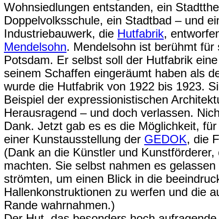
Wohnsiedlungen entstanden, ein Stadtthea
Doppelvolksschule, ein Stadtbad – und ei
Industriebauwerk, die
Hutfabrik
, entworfe
Mendelsohn
. Mendelsohn ist berühmt für 
Potsdam. Er selbst soll der Hutfabrik ein
seinem Schaffen eingeräumt haben als d
wurde die Hutfabrik von 1922 bis 1923. S
Beispiel der expressionistischen Architekt
Herausragend – und doch verlassen. Nicht
Dank. Jetzt gab es es die Möglichkeit, f
einer Kunstausstellung der
GEDOK
, die 
(Dank an die Künstler und Kunstförderer, 
machten. Sie selbst nahmen es gelassen 
strömten, um einen Blick in die beeindru
Hallenkonstruktionen zu werfen und die a
Rande wahrnahmen.)
Der Hut, das besonders hoch aufragende 