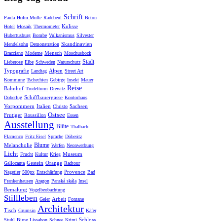
Schrift
Paula
Holm Molle
Radebeul
Beton
Kulisse
Hotel
Mosaik
Thermometer
Hubertusburg
Bombe
Vulkanismus
Silvester
Skandinavien
Mendelsohn
Demonstration
Mensch
Bracciano
Moderne
Moschusbock
Stadt
Lieberose
Elbe
Schweden
Naturschutz
Typografie
Alpen
Landtag
Street Art
Kommune
Tschechien
Gebirge
Insekt
Mauer
Reise
Bahnhof
Trudelturm
Drewitz
Schiffbauergasse
Doberlug
Kontorhaus
Vorpommern
Italien
Sachsen
Christo
Ostsee
Frutiger
Roussillon
Essen
Ausstellung
Blüte
Thalbach
Flamenco
Fritz Eisel
Sprache
Döberitz
Blume
Melancholie
Werfen
Neonwerbung
Licht
Museum
Frucht
Kultur
Krieg
Gestein
Orange
Gallocanta
Radtour
Provence
Nagetier
500px
Entschärfung
Bad
Frankenhausen
Aragon
Panská skála
Insel
Bemalung
Vogelbeobachtung
Stillleben
Arbeit
Geier
Fontane
Architektur
Tisch
Grumsin
Käfer
Schloss
Stuhl
Birne
Lissabon
Schnee
Krimi