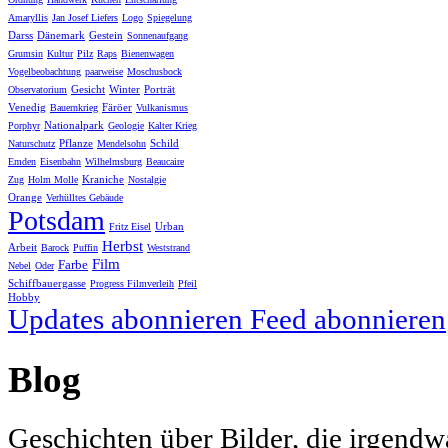
Amaryllis
Jan Josef Liefers
Logo
Spiegelung
Darss
Dänemark
Gestein
Sonnenaufgang
Grumsin
Kultur
Pilz
Raps
Bienenwagen
Vogelbeobachtung
paarweise
Moschusbock
Gesicht
Winter
Porträt
Observatorium
Venedig
Färöer
Bauernkrieg
Vulkanismus
Nationalpark
Porphyr
Geologie
Kalter Krieg
Pflanze
Schild
Naturschutz
Mendelsohn
Emden
Eisenbahn
Wilhelmsburg
Beaucaire
Kraniche
Zug
Holm Molle
Nostalgie
Orange
Verhülltes Gebäude
Potsdam
Urban
Fritz Eisel
Herbst
Arbeit
Barock
Puffin
Weststrand
Film
Farbe
Nebel
Oder
Schiffbauergasse
Progress Filmverleih
Pfeil
Hobby
Updates abonnieren
Feed abonnieren
Blog
Geschichten über Bilder, die irgendw