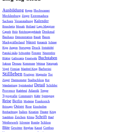
Ausbildung
Hochwasser
Regen
Mecklenburg
Extremadura
Zingst
Kalender
Sachsen
Veranstaltung
Bruschetta
Mosaik
Holland
Lago Maggiore
Denkmal
Caputh
Holz
Reichstagsgebäude
Bauhaus
Baum
Demonstration
Basalt
Wasser
Markgräflerland
Keramik
Schnee
Druck
Riga
Aragon
Norwegen
Steinhöfel
Fenster
Panská skála
Schweden
Neustrelitz
Buchstaben
Blätter
Gallocanta
Feuerwehr
Dessau
Saksun
Kommune
Weimar
Naturpark
Barberini
Vogel
Firmian
Manfred Krug
Stillleben
Frutiger
Tor
Magnolie
Stadtschloss
Ziegel
Thermometer
Rot
Detail
Schilder
Wandzeitung
Sprinkenhof
Provence
Atlantik
Radebeul
Treppe
Typografie
Community
Käfer
Sprengung
Reise
Berlin
Frankreich
Moderne
Ostsee
Rose
Brissago
Eisschollen
Italien
Beobachtung
Kroatien
Theater
Krieg
Schrift
Zeichen
Sanddorn
Klima
Hanf
Wettbewerb
Schloss
Silvester
Bombe
Blüte
Gewitter
Cottbus
Bergbau
Kassel