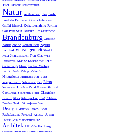
Tisch
Ribbeck
Rechenzentrum
Natur
Westhavelland
Hase
Dahlie
Interview
Friedliche Revolution
Grimm
Mensch
Bemalung
Graffiti
Kyritz
Pavillon
Cake Pops
Stuhl
Döberitz
Tier
Chinoiserie
Brandenburg
Grabstein
Sonne
Kamera
Joachim Liebe
Nagetier
Vergangenheit
Bahnhof
Street Art
Skandinavien
Frau
Glas
Hotel
Wald
Krahne
Relief
Paterdamm
Korkenzieher
Günter Junge
Mauer
Bernhard Weßling
Beelitz
Insekt
Gebirge
Geier
Jazz
Melancholie
Marienbad
Pink
Buch
Blume
Vorpommern
Astronomie
Park
Kontorhaus
Lissabon
Krimi
Sprache
Shetland
Gestaltung
Glienicker
Steinbruch
Storch
Brücke
Stuck
Schauspielerin
Floß
Bildband
Preußen
Tessin
Gärtnerjunge
Start
Design
Matthias Platzeck
Beton
Kulisse
Übung
Parabolantenne
Fotobuch
Politik
Grün
Morgenstimmung
Architektur
Hamburg
Oslo
Ordnung
Handwerk
Kuchen
Entschärfung