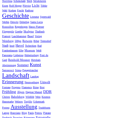
Norröna
Strukturen
Schokolade
Teich
Licht
Essen
Rolf Hoppe
Plitvice
Tübke
Wahl
Korken
Frucht
Radtour
Geschichte
Literatur
Spreewald
Werfen
Drewitz
Doberlug
Santa Lucia
Roussillon
Regenbogen
Hasso Plattner
Skulptur
Fliegenpilz
Goethe
Thalbach
Basel
Pramort
Lauchhammer
Voting
Weinberg
Rotwein
500px
Biber
Tremsdorf
Havel
Stadt
Insel
Tschechien
Bad
Museum
Frankenhausen
Elbe
Weiß
Panorama
Lieberose
Hubertusburg
Pont du
Reinhold Messner
Gard
Hirtshals
Kunst
Sommer
Abstimmung
Sanssouci
Stresa
Papageitaucher
Landschaft
Landtag
Erinnerung
Umwelt
Neonwerbung
Fontane
Progress
Flamenco
Birne
Brot
Frühling
DDR
Alpen
Dagmar Manzel
Babelsberg
Christo
Wildlife
Wein
Kosmos
Hausmarke
Welzow
Trujillo
Uckermark
Ausstellung
Protest
Trudelturm
Lampe
Bracciano
Blog
Paula
Prerow
Platane
Fotografie
Spanien
Dorfteich
Ritterstern