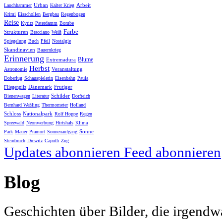
Urban
Arbeit
Lauchhammer
Kalter Krieg
Krimi
Eisschollen
Bergbau
Regenbogen
Reise
Kyritz
Paterdamm
Bombe
Farbe
Strukturen
Bracciano
Weiß
Spiegelung
Buch
Pfeil
Nostalgie
Skandinavien
Bauernkrieg
Erinnerung
Blume
Extremadura
Herbst
Veranstaltung
Astronomie
Doberlug
Schauspielerin
Eisenbahn
Paula
Dänemark
Frutiger
Fliegenpilz
Schilder
Bienenwagen
Literatur
Dorfteich
Bernhard Weßling
Thermometer
Holland
Schloss
Nationalpark
Rolf Hoppe
Regen
Spreewald
Neonwerbung
Hirtshals
Klima
Sonne
Park
Mauer
Pramort
Sonnenaufgang
Steinbruch
Drewitz
Caputh
Zug
Updates abonnieren
Feed abonnieren
Blog
Geschichten über Bilder, die irgendw