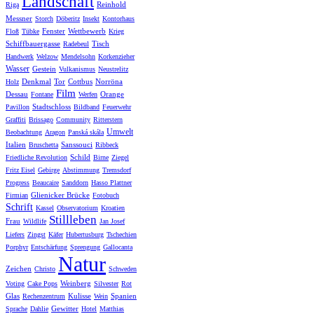
Landschaft
Reinhold
Riga
Messner
Storch
Döberitz
Insekt
Kontorhaus
Fenster
Wettbewerb
Floß
Tübke
Krieg
Schiffbauergasse
Tisch
Radebeul
Handwerk
Welzow
Mendelsohn
Korkenzieher
Wasser
Gestein
Vulkanismus
Neustrelitz
Denkmal
Tor
Cottbus
Norröna
Holz
Film
Dessau
Orange
Fontane
Werfen
Stadtschloss
Pavillon
Bildband
Feuerwehr
Graffiti
Brissago
Community
Ritterstern
Umwelt
Beobachtung
Aragon
Panská skála
Italien
Sanssouci
Bruschetta
Ribbeck
Schild
Friedliche Revolution
Birne
Ziegel
Fritz Eisel
Gebirge
Abstimmung
Tremsdorf
Progress
Beaucaire
Sanddorn
Hasso Plattner
Glienicker Brücke
Firmian
Fotobuch
Schrift
Kassel
Observatorium
Kroatien
Stillleben
Frau
Wildlife
Jan Josef
Liefers
Zingst
Käfer
Hubertusburg
Tschechien
Porphyr
Entschärfung
Sprengung
Gallocanta
Natur
Zeichen
Christo
Schweden
Weinberg
Voting
Cake Pops
Silvester
Rot
Glas
Kulisse
Spanien
Rechenzentrum
Wein
Gewitter
Sprache
Dahlie
Hotel
Matthias