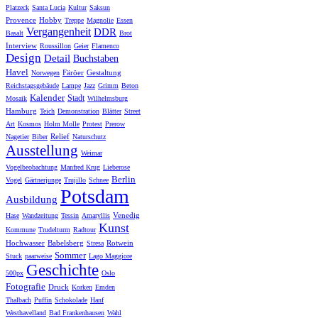
Platzeck
Santa Lucia
Kultur
Saksun
Provence
Hobby
Treppe
Magnolie
Essen
Vergangenheit
DDR
Basalt
Brot
Interview
Roussillon
Geier
Flamenco
Design
Detail
Buchstaben
Havel
Färöer
Gestaltung
Norwegen
Reichstagsgebäude
Lampe
Jazz
Grimm
Beton
Kalender
Stadt
Mosaik
Wilhelmsburg
Hamburg
Teich
Demonstration
Blätter
Street
Art
Kosmos
Holm Molle
Protest
Prerow
Relief
Nagetier
Biber
Naturschutz
Ausstellung
Weimar
Vogelbeobachtung
Manfred Krug
Lieberose
Berlin
Vogel
Gärtnerjunge
Trujillo
Schnee
Potsdam
Ausbildung
Venedig
Hase
Wandzeitung
Tessin
Amaryllis
Kunst
Kommune
Trudelturm
Radtour
Hochwasser
Babelsberg
Rotwein
Stresa
Sommer
Stuck
paarweise
Lago Maggiore
Geschichte
500px
Oslo
Fotografie
Druck
Korken
Emden
Thalbach
Puffin
Schokolade
Hanf
Westhavelland
Bad Frankenhausen
Wahl