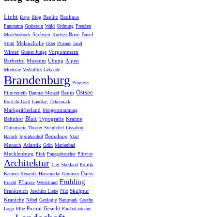
Licht
Beelitz
Bauhaus
Raps
Blog
Panorama
Grabstein
Wald
Ordnung
Preußen
Sachsen
Rose
Basel
Moschusbock
Kuchen
Melancholie
Stuhl
Oder
Platane
Insel
Winter
Vorpommern
Günter Junge
Barberini
Museum
Übung
Alpen
Moderne
Verhülltes Gebäude
Brandenburg
Progress
Ostsee
Baum
Filmverleih
Dagmar Manzel
Pont du Gard
Landtag
Uckermark
Markgräflerland
Morgenstimmung
Blüte
Bahnhof
Typografie
Krahne
Chinoiserie
Theater
Steinhöfel
Lissabon
Bemalung
Barock
Sprinkenhof
Start
Mensch
Atlantik
Grün
Marienbad
Mecklenburg
Pink
Papageitaucher
Plitvice
Architektur
Tier
Shetland
Politik
Darss
Kamera
Keramik
Hausmarke
Grumsin
Frühling
Pflanze
Frucht
Weststrand
Frankreich
Skulptur
Joachim Liebe
Pilz
Kraniche
Nebel
Geologie
Naturpark
Goethe
Porträt
Gesicht
Logo
Elbe
Parabolantenne