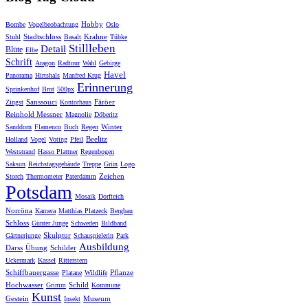
Hobby
Bombe
Vogelbeobachtung
Oslo
Stadtschloss
Krahne
Stuhl
Basalt
Tübke
Stillleben
Detail
Blüte
Elbe
Schrift
Aragon
Radtour
Wahl
Gebirge
Havel
Panorama
Hirtshals
Manfred Krug
Erinnerung
Sprinkenhof
Brot
500px
Sanssouci
Färöer
Zingst
Kontorhaus
Reinhold Messner
Magnolie
Döberitz
Winter
Sanddorn
Flamenco
Buch
Regen
Beelitz
Holland
Vogel
Voting
Pfeil
Weststrand
Hasso Plattner
Regenbogen
Saksun
Reichstagsgebäude
Treppe
Grün
Logo
Zeichen
Storch
Thermometer
Paterdamm
Potsdam
Mosaik
Dorfteich
Norröna
Kamera
Matthias Platzeck
Bergbau
Schloss
Günter Junge
Schweden
Bildband
Skulptur
Gärtnerjunge
Schauspielerin
Park
Ausbildung
Darss
Übung
Schilder
Uckermark
Kassel
Ritterstern
Schiffbauergasse
Pflanze
Platane
Wildlife
Hochwasser
Schild
Grimm
Kommune
Kunst
Gestein
Museum
Insekt