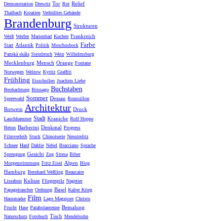
Tor
Relief
Demonstration
Drewitz
Rot
Thalbach
Kroatien
Verhülltes Gebäude
Brandenburg
Strukturen
Frankreich
Weiß
Werfen
Marienbad
Kuchen
Farbe
Atlantik
Start
Politik
Moschusbock
Panská skála
Steinbruch
Wein
Wilhelmsburg
Mecklenburg
Mensch
Orange
Fontane
Norwegen
Welzow
Kyritz
Graffiti
Frühling
Eisschollen
Joachim Liebe
Buchstaben
Beobachtung
Brissago
Sommer
Dessau
Spreewald
Roussillon
Architektur
Rotwein
Druck
Stadt
Kraniche
Lauchhammer
Rolf Hoppe
Barberini
Denkmal
Beton
Progress
Filmverleih
Stuck
Chinoiserie
Neustrelitz
Schnee
Hanf
Dahlie
Nebel
Bracciano
Sprache
Gesicht
Sprengung
Zug
Stresa
Biber
Alpen
Morgenstimmung
Fritz Eisel
Blog
Hamburg
Bernhard Weßling
Beaucaire
Kulisse
Lissabon
Fliegenpilz
Nagetier
Basel
Papageitaucher
Ordnung
Kalter Krieg
Film
Hausmarke
Lago Maggiore
Christo
Bemalung
Frucht
Hase
Parabolantenne
Tisch
Naturschutz
Fotobuch
Mendelsohn