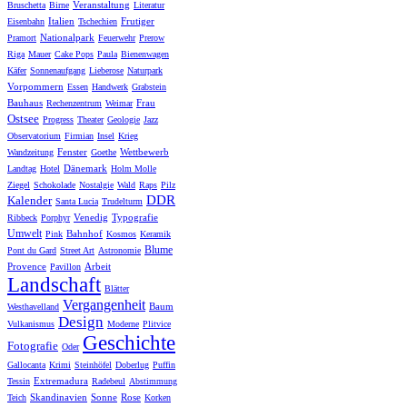
Veranstaltung
Bruschetta
Birne
Literatur
Italien
Frutiger
Eisenbahn
Tschechien
Nationalpark
Pramort
Feuerwehr
Prerow
Riga
Mauer
Cake Pops
Paula
Bienenwagen
Käfer
Sonnenaufgang
Lieberose
Naturpark
Vorpommern
Essen
Handwerk
Grabstein
Bauhaus
Frau
Rechenzentrum
Weimar
Ostsee
Progress
Theater
Geologie
Jazz
Observatorium
Firmian
Insel
Krieg
Fenster
Wettbewerb
Wandzeitung
Goethe
Dänemark
Landtag
Hotel
Holm Molle
Ziegel
Schokolade
Nostalgie
Wald
Raps
Pilz
DDR
Kalender
Santa Lucia
Trudelturm
Venedig
Typografie
Ribbeck
Porphyr
Umwelt
Bahnhof
Pink
Kosmos
Keramik
Blume
Pont du Gard
Street Art
Astronomie
Provence
Arbeit
Pavillon
Landschaft
Blätter
Vergangenheit
Baum
Westhavelland
Design
Vulkanismus
Moderne
Plitvice
Geschichte
Fotografie
Oder
Gallocanta
Krimi
Steinhöfel
Doberlug
Puffin
Extremadura
Tessin
Radebeul
Abstimmung
Skandinavien
Sonne
Rose
Teich
Korken