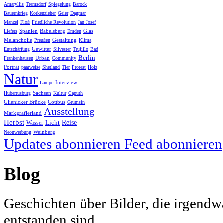
Amaryllis
Tremsdorf
Spiegelung
Barock
Bauernkrieg
Korkenzieher
Geier
Dagmar
Manzel
Floß
Friedliche Revolution
Jan Josef
Spanien
Babelsberg
Glas
Liefers
Emden
Melancholie
Gestaltung
Preußen
Klima
Gewitter
Entschärfung
Silvester
Trujillo
Bad
Berlin
Urban
Frankenhausen
Community
Porträt
paarweise
Shetland
Tier
Protest
Holz
Natur
Interview
Lampe
Sachsen
Hubertusburg
Kultur
Caputh
Glienicker Brücke
Cottbus
Grumsin
Ausstellung
Markgräflerland
Herbst
Licht
Reise
Wasser
Weinberg
Neonwerbung
Updates abonnieren
Feed abonnieren
Blog
Geschichten über Bilder, die irgendw
entstanden sind.