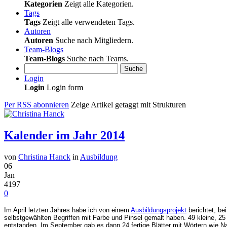
Kategorien
Zeigt alle Kategorien.
Tags
Tags
Zeigt alle verwendeten Tags.
Autoren
Autoren
Suche nach Mitgliedern.
Team-Blogs
Team-Blogs
Suche nach Teams.
Suche
Login
Login
Login form
Per RSS abonnieren
Zeige Artikel getaggt mit Strukturen
Kalender im Jahr 2014
von
Christina Hanck
in
Ausbildung
06
Jan
4197
0
Im April letzten Jahres habe ich von einem
Ausbildungsprojekt
berichtet, be
selbstgewählten Begriffen mit Farbe und Pinsel gemalt haben. 49 kleine, 25
entstanden. Im September gab es dann 24 fertige Blätter mit Wörtern wie Nat