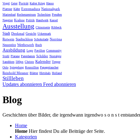
Porträt
Vogel
Geier
Kalter Krieg
Hasso
Extremadura
Nationalpark
Plattner
Käfer
Marienbad
Rechenzentrum
Tschechien
Preußen
Krahne
Nagetier
Politik
Handwerk
Kassel
Ausstellung
Chinoiserie
Ribbeck
Stadt
Denkmal
Gesicht
Uckermark
Rotwein
Stadtschloss
Norröna
Schokolade
Wettbewerb
Neustrelitz
Buch
Ausbildung
Logo
Pavillon
Community
Schilder
Stuhl
Platane
Paterdamm
Nostalgie
Kalender
Sanddorn
500px
Christo
Treppe
Oslo
Spiegelung
Roussillon
Papageitaucher
Reinhold Messner
Blätter
Hirtshals
Holland
Stillleben
Updates abonnieren
Feed abonnieren
Blog
Geschichten über Bilder, die irgendwann irgendwo s o n s t entstande
Home
Home
Hier findest Du alle Beiträge der Seite.
Kategorien