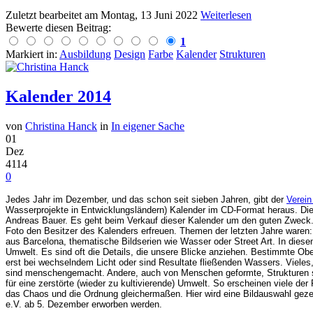
Zuletzt bearbeitet am
Montag, 13 Juni 2022
Weiterlesen
Bewerte diesen Beitrag:
1
Markiert in:
Ausbildung
Design
Farbe
Kalender
Strukturen
Kalender 2014
von
Christina Hanck
in
In eigener Sache
01
Dez
4114
0
Jedes Jahr im Dezember, und das schon seit sieben Jahren, gibt der
Verein
Wasserprojekte in Entwicklungsländern) Kalender im CD-Format heraus. Di
Andreas Bauer. Es geht beim Verkauf dieser Kalender um den guten Zweck. A
Foto den Besitzer des Kalenders erfreuen. Themen der letzten Jahre waren:
aus Barcelona, thematische Bildserien wie Wasser oder Street Art. In diesem
Umwelt. Es sind oft die Details, die unsere Blicke anziehen. Bestimmte Ob
erst bei wechselndem Licht oder sind Resultate fließenden Wassers. Vieles
sind menschengemacht. Andere, auch von Menschen geformte, Strukturen si
für eine zerstörte (wieder zu kultivierende) Umwelt. So erscheinen viele de
das Chaos und die Ordnung gleichermaßen. Hier wird eine Bildauswahl geze
e.V. ab 5. Dezember erworben werden.