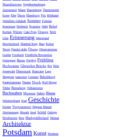
Skandinavien
Vogelbeobachtung
Astronomie
Mauer
Bauernkrieg
Thermometer
Darss
Hamburg
Essen
Elbe
Pilz
Bildband
Sommer
Verhülltes Gebäude
Firmian
Spanien
Relief
Kommune
Dorfteich
Wald
Winter
Orange
Kuchen
Cake Pops
Teich
Erinnerung
Grün
Weststrand
Moschusbock
Manfred Krug
Hase
Kultur
Übung
Tessin
Panská skála
Observatorium
Goethe
Fotobuch
Friedliche Revolution
Frühling
Baum
Sprengung
Porphyr
Hochwasser
Glienicker Brücke
Rot
Holz
Dänemark
Spreewald
Beaucaire
Lago
Babelsberg
Maggiore
paarweise
Literatur
Druck
Parabolantenne
Theater
Rolf Hoppe
Bemalung
Tübke
Vulkanismus
Buchstaben
Blume
Museum
Dahlie
Geschichte
Westhavelland
Start
Vorpommern
Emden
Dagmar Manzel
Schild
Abstimmung
Mosaik
Insel
Gebirge
Strukturen
Markgräflerland
Brot
Weimar
Architektur
Potsdam
Kunst
Moderne