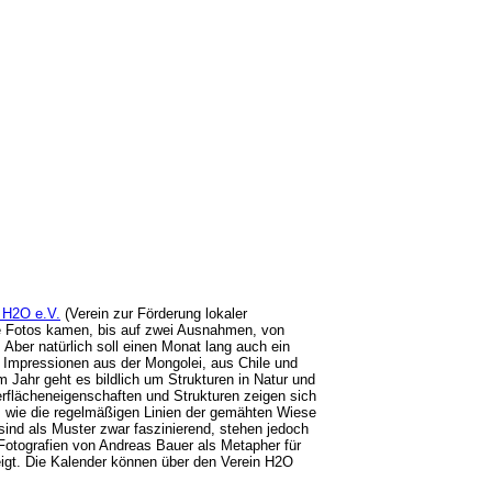
 H2O e.V.
(Verein zur Förderung lokaler
e Fotos kamen, bis auf zwei Ausnahmen, von
ber natürlich soll einen Monat lang auch ein
 Impressionen aus der Mongolei, aus Chile und
 Jahr geht es bildlich um Strukturen in Natur und
erflächeneigenschaften und Strukturen zeigen sich
, wie die regelmäßigen Linien der gemähten Wiese
nd als Muster zwar faszinierend, stehen jedoch
r Fotografien von Andreas Bauer als Metapher für
igt. Die Kalender können über den Verein H2O