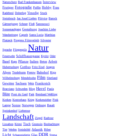
Interview
Naturschutz
Bad Frankenhausen
Fotografie
Frutiger
Hobby
Frau
Puffin
Venedig
Radebeul
Doberlug
Stuck
Steinbruch
Jan Josef Liefers
Plitvice
Barock
Sanssouci
Gärtnerjunge
Schnee
Floß
Gestaltung
Sonnenaufgang
Joachim Liebe
Wandzeitung
Caputh
Santa Lucia
Matthias
Platzeck
Progress Filmverleih
Silvester
Natur
Sprache
Fliegenpilz
Schiffbauergasse
Feuerwehr
Kyritz
Oder
Basel
Pflanze
Italien
Arbeit
Raps
Beton
Cottbus
Hubertusburg
Fritz Eisel
Aragon
Alpen
Bahnhof
Trudelturm
Prerow
Riga
Film
Wilhelmsburg
Mendelsohn
Shetland
Gewitter
Sachsen
Frankreich
Wein
Havel
Bracciano
Schweden
Blog
Paula
Blüte
Pont du Gard
Park
Bernhard Weßling
Korken
Kontorhaus
Krieg
Korkenzieher
Pink
Sonne
Lampe
Norwegen
Ordnung
Basalt
Sprinkenhof
Lieberose
Landschaft
Ziegel
Radtour
Tisch
Lissabon
Krimi
Grumsin
Beobachtung
Atlantik
Tier
Werfen
Steinhöfel
Biber
DDR
Licht
Glas
Schauspielerin
Stresa