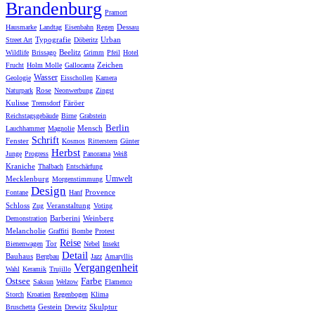
Brandenburg
Pramort
Dessau
Hausmarke
Landtag
Eisenbahn
Regen
Typografie
Urban
Street Art
Döberitz
Beelitz
Wildlife
Brissago
Grimm
Pfeil
Hotel
Zeichen
Frucht
Holm Molle
Gallocanta
Wasser
Geologie
Eisschollen
Kamera
Rose
Naturpark
Neonwerbung
Zingst
Kulisse
Färöer
Tremsdorf
Reichstagsgebäude
Birne
Grabstein
Berlin
Mensch
Lauchhammer
Magnolie
Schrift
Fenster
Kosmos
Ritterstern
Günter
Herbst
Junge
Progress
Panorama
Weiß
Kraniche
Thalbach
Entschärfung
Umwelt
Mecklenburg
Morgenstimmung
Design
Provence
Fontane
Hanf
Schloss
Veranstaltung
Zug
Voting
Barberini
Weinberg
Demonstration
Melancholie
Graffiti
Bombe
Protest
Reise
Tor
Bienenwagen
Nebel
Insekt
Detail
Bauhaus
Bergbau
Jazz
Amaryllis
Vergangenheit
Wahl
Keramik
Trujillo
Ostsee
Farbe
Saksun
Welzow
Flamenco
Storch
Kroatien
Regenbogen
Klima
Gestein
Skulptur
Bruschetta
Drewitz