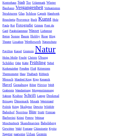
Stadt
Tor
Winter
Kontorhaus
Uckermark
Vergangenheit
Bauhaus
Vulkanismus
Strukturen
Glas
Schloss
Caputh
Handwerk
Kunst
Provence
Bruschetta
Buch
Holz
Fotografie
Paula
Rot
Grimm
Pont du
Wasser
Gard
Parabolantenne
Lieberose
Sonne
Baum
Hobby
Rose
Beton
Blog
Wettbewerb
Theater
Lissabon
Naturschutz
Natur
Pavillon
Kassel
Grumsin
Übung
Holm Molle
Frucht
Christo
Frühling
Schilder
Oder
Käfer
Nebel
Korkenzieher
Preußen
Floß
Ritterstern
Thermometer
Hase
Thalbach
Ribbeck
Mensch
Manfred Krug
Riga
Keramik
Havel
Gestaltung
Biber
Plitvice
Weiß
Grabstein
Wandzeitung
Morgenstimmung
Schrift
Krahne
Denkmal
Saksun
Lampe
Dänemark
Brissago
Mosaik
Weststrand
Skulptur
Politik
Krieg
Drewitz
Wildlife
Blüte
Bahnhof
Norröna
Stuhl
Firmian
Barberini
Krimi
Prerow
Weimar
Skandinavien
Babelsberg
Moschusbock
Gewitter
Wald
Fontane
Chinoiserie
Kyritz
Urban
Gestein
Nagetier
paarweise