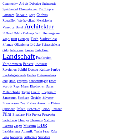
Arbeit
Community
Doberlug
Steinbruch
Sprinkenhof
Observatorium
Rolf Hoppe
Rotwein
Cottbus
Fotobuch
Logo
Roussillon
Westhavelland
Mendelsohn
Architektur
Venedig
Basel
Schiffbauergasse
Holland
Dahlie
Ordnung
Tisch
Stadtschloss
Vogel
Hanf
Geologie
Pflanze
Glienicker Brücke
Schauspielerin
Interview
Färöer
Oslo
Fritz Eisel
Landschaft
Frankreich
Vorpommern
Fenster
Friedliche
Farbe
Schild
Dessau
Kulisse
Revolution
Extremadura
Reichstagsgebäude
Emden
Jazz
Hotel
Progress
Sonnenaufgang
Essen
Porträt
Darss
Raps
Mauer
Eisschollen
Melancholie
Treppe
Graffiti
Fliegenpilz
Sanssouci
Sachsen
Gesicht
Silvester
Bienenwagen
Zug
Kuchen
Amaryllis
Platane
Italien
Spreewald
Tschechien
Barock
Radtour
Film
Bracciano
Pilz
Protest
Feuerwehr
Orange
Santa Lucia
Flamenco
Matthias
DDR
Museum
Platzeck
Zingst
Atlantik
Frau
Lauchhammer
Tessin
Cake
Pops
Norwegen
Gallocanta
Sanddorn