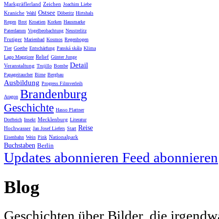
Markgräflerland
Zeichen
Joachim Liebe
Ostsee
Kraniche
Wahl
Döberitz
Hirtshals
Regen
Brot
Kroatien
Korken
Hausmarke
Paterdamm
Vogelbeobachtung
Neustrelitz
Frutiger
Marienbad
Kosmos
Regenbogen
Tier
Goethe
Entschärfung
Panská skála
Klima
Relief
Lago Maggiore
Günter Junge
Detail
Veranstaltung
Trujillo
Bombe
Papageitaucher
Birne
Bergbau
Ausbildung
Progress Filmverleih
Brandenburg
Aragon
Geschichte
Hasso Plattner
Mecklenburg
Dorfteich
Insekt
Literatur
Reise
Hochwasser
Jan Josef Liefers
Start
Nationalpark
Eisenbahn
Wein
Pink
Buchstaben
Berlin
Updates abonnieren
Feed abonnieren
Blog
Geschichten über Bilder, die irgendw