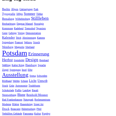
Beelitz
Alpen
Gärtnerjunge
Park
Sommer
Typografie
500px
Tübke
Stillleben
Bemalung
Wilhelmsburg
Beobachtung
Dagmar Manzel
Nostalgie
Spanien
Kommune
Radebeul
Tremsdorf
Geier
Gebirge
Voting
Demonstration
Kalender
Teich
Abstimmung
Kamera
Spiegelung
Pramort
Welzow
Storch
Weinberg
Magnolie
Shetland
Potsdam
Erinnerung
Design
Herbst
Steinhöfel
Bernhard
Hamburg
Weßling
Kalter Krieg
Sprache
Ziegel
Sprengung
Insel
Elbe
Ausstellung
Stresa
Schweden
Licht
Umwelt
Bildband
Werfen
Schnee
Stuck
Grün
Astronomie
Trudelturm
Schokolade
Puffin
Landtag
Basalt
Blume
Reinhold Messner
Neonwerbung
Bad Frankenhausen
Naturpark
Rechenzentrum
Moderne
Blätter
Bauernkrieg
Street Art
Druck
Beaucaire
Hubertusburg
Pfeil
Verhülltes Gebäude
Panorama
Kultur
Porphyr