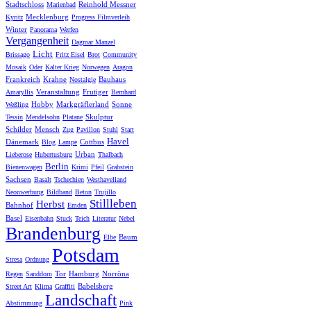
Stadtschloss
Reinhold Messner
Marienbad
Mecklenburg
Kyritz
Progress Filmverleih
Winter
Panorama
Werfen
Vergangenheit
Dagmar Manzel
Licht
Brissago
Fritz Eisel
Brot
Community
Mosaik
Oder
Kalter Krieg
Norwegen
Aragon
Frankreich
Krahne
Bauhaus
Nostalgie
Veranstaltung
Frutiger
Amaryllis
Bernhard
Hobby
Markgräflerland
Sonne
Weßling
Skulptur
Tessin
Mendelsohn
Platane
Schilder
Mensch
Zug
Pavillon
Stuhl
Start
Havel
Dänemark
Cottbus
Blog
Lampe
Urban
Lieberose
Hubertusburg
Thalbach
Berlin
Bienenwagen
Krimi
Pfeil
Grabstein
Sachsen
Basalt
Tschechien
Westhavelland
Neonwerbung
Bildband
Beton
Trujillo
Stillleben
Herbst
Bahnhof
Emden
Basel
Eisenbahn
Stuck
Teich
Literatur
Nebel
Brandenburg
Baum
Elbe
Potsdam
Stresa
Ordnung
Tor
Hamburg
Norröna
Regen
Sanddorn
Babelsberg
Street Art
Klima
Graffiti
Landschaft
Abstimmung
Pink