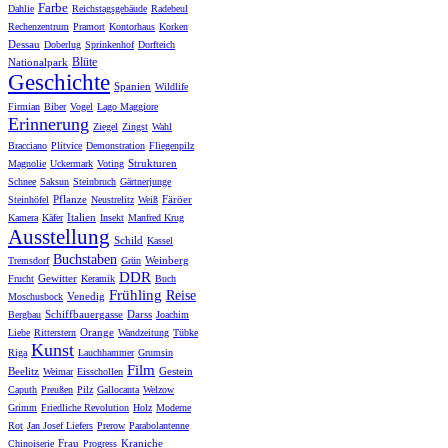
Farbe
Dahlie
Reichstagsgebäude
Radebeul
Rechenzentrum
Pramort
Kontorhaus
Korken
Dessau
Doberlug
Sprinkenhof
Dorfteich
Blüte
Nationalpark
Geschichte
Spanien
Wildlife
Firmian
Biber
Vogel
Lago Maggiore
Erinnerung
Ziegel
Zingst
Wahl
Bracciano
Plitvice
Demonstration
Fliegenpilz
Strukturen
Magnolie
Uckermark
Voting
Schnee
Saksun
Steinbruch
Gärtnerjunge
Pflanze
Färöer
Steinhöfel
Neustrelitz
Weiß
Italien
Kamera
Käfer
Insekt
Manfred Krug
Ausstellung
Schild
Kassel
Buchstaben
Weinberg
Tremsdorf
Grün
DDR
Gewitter
Frucht
Keramik
Buch
Frühling
Reise
Venedig
Moschusbock
Schiffbauergasse
Darss
Bergbau
Joachim
Orange
Liebe
Ritterstern
Wandzeitung
Tübke
Kunst
Riga
Lauchhammer
Grumsin
Film
Beelitz
Gestein
Weimar
Eisschollen
Caputh
Preußen
Pilz
Gallocanta
Welzow
Grimm
Friedliche Revolution
Holz
Moderne
Rot
Jan Josef Liefers
Prerow
Parabolantenne
Frau
Kraniche
Chinoiserie
Progress