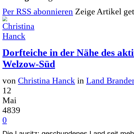
Per RSS abonnieren
Zeige Artikel ge
Dorfteiche in der Nähe des akt
Welzow-Süd
von
Christina Hanck
in
Land Brande
12
Mai
4839
0
Die Lausitz: geschundenes Land seit meh