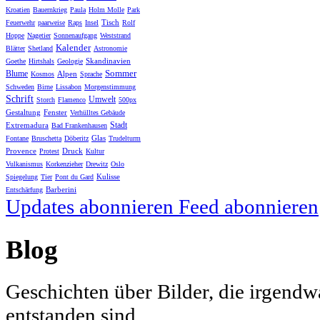
Kroatien
Bauernkrieg
Paula
Holm Molle
Park
Tisch
Feuerwehr
paarweise
Raps
Insel
Rolf
Hoppe
Nagetier
Sonnenaufgang
Weststrand
Kalender
Blätter
Shetland
Astronomie
Skandinavien
Goethe
Hirtshals
Geologie
Sommer
Blume
Alpen
Kosmos
Sprache
Schweden
Birne
Lissabon
Morgenstimmung
Schrift
Umwelt
Storch
Flamenco
500px
Gestaltung
Fenster
Verhülltes Gebäude
Stadt
Extremadura
Bad Frankenhausen
Glas
Fontane
Bruschetta
Döberitz
Trudelturm
Provence
Druck
Protest
Kultur
Vulkanismus
Korkenzieher
Drewitz
Oslo
Kulisse
Spiegelung
Tier
Pont du Gard
Barberini
Entschärfung
Updates abonnieren
Feed abonnieren
Blog
Geschichten über Bilder, die irgendw
entstanden sind.