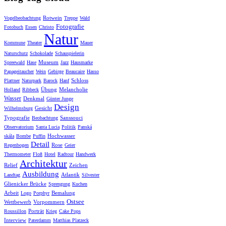
Rotwein
Vogelbeobachtung
Treppe
Wald
Fotografie
Fotobuch
Essen
Christo
Natur
Kommune
Theater
Mauer
Naturschutz
Schokolade
Schauspielerin
Museum
Spreewald
Hase
Jazz
Hausmarke
Papageitaucher
Wein
Gebirge
Beaucaire
Hasso
Schloss
Plattner
Naturpark
Barock
Hanf
Übung
Melancholie
Holland
Ribbeck
Wasser
Denkmal
Günter Junge
Design
Gesicht
Wilhelmsburg
Typografie
Sanssouci
Beobachtung
Observatorium
Santa Lucia
Politik
Panská
Hochwasser
skála
Bombe
Puffin
Detail
Rose
Regenbogen
Geier
Thermometer
Floß
Hotel
Radtour
Handwerk
Architektur
Relief
Zeichen
Ausbildung
Atlantik
Landtag
Silvester
Glienicker Brücke
Sprengung
Kuchen
Arbeit
Bemalung
Logo
Porphyr
Ostsee
Wettbewerb
Vorpommern
Porträt
Roussillon
Krieg
Cake Pops
Interview
Paterdamm
Matthias Platzeck