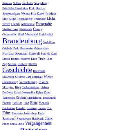
Sachsen
Kosmos
Schnee
Spiegelung
Hobby
Friedliche Revolution
Pink
Frutiger
Sonnenaufgang
Weimar
Pilz
Kassel
Licht
Elbe
Klima
Thermometer
Feuerwehr
Fotografie
Werfen
Graffiti
Astronomie
Stadtschloss
Übung
Steinbruch
Community
Hotel
Weststrand
Sprinkenhof
Brandenburg
Verhülltes
Gebäude
Park
Hausmarke
Vulkanismus
Sommer
Umwelt
Norröna
Pont du Gard
Tisch
Storch
Bombe
Manfred Krug
Logo
Sonne
Zug
Ribbeck
Theater
Geschichte
Bruschetta
Winter
Schweden
Silvester
Jazz
Hirtshals
Veranstaltung
Pflanze
Hubertusburg
Skulptur
Urban
Riga
Rechenzentrum
Basel
Dorfteich
Neustrelitz
Kalter Krieg
Cottbus
Tschechien
Mendelsohn
Trudelturm
Blüte
Porträt
Mensch
Pavillon
Floß
Barberini
Fenster
Kroatien
Prerow
Tier
Film
Interview
Panorama
Paula
Sanssouci
Regenbogen
Handwerk
Günter
Vergangenheit
Junge
Santa Lucia