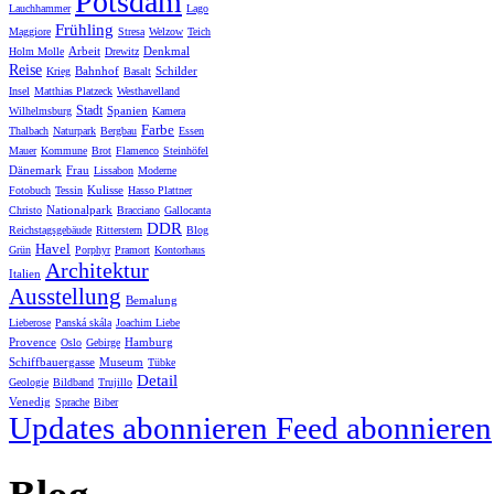
Potsdam
Lauchhammer
Lago
Frühling
Maggiore
Stresa
Welzow
Teich
Arbeit
Denkmal
Holm Molle
Drewitz
Reise
Bahnhof
Schilder
Krieg
Basalt
Insel
Matthias Platzeck
Westhavelland
Stadt
Spanien
Wilhelmsburg
Kamera
Farbe
Thalbach
Naturpark
Bergbau
Essen
Mauer
Kommune
Brot
Flamenco
Steinhöfel
Dänemark
Frau
Lissabon
Moderne
Kulisse
Fotobuch
Tessin
Hasso Plattner
Nationalpark
Christo
Bracciano
Gallocanta
DDR
Reichstagsgebäude
Ritterstern
Blog
Havel
Grün
Porphyr
Pramort
Kontorhaus
Architektur
Italien
Ausstellung
Bemalung
Lieberose
Panská skála
Joachim Liebe
Provence
Hamburg
Oslo
Gebirge
Schiffbauergasse
Museum
Tübke
Detail
Geologie
Bildband
Trujillo
Venedig
Sprache
Biber
Updates abonnieren
Feed abonnieren