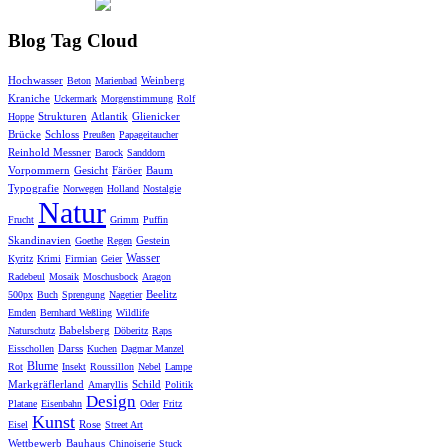
Blog Tag Cloud
Hochwasser
Weinberg
Beton
Marienbad
Kraniche
Uckermark
Morgenstimmung
Rolf
Strukturen
Atlantik
Glienicker
Hoppe
Brücke
Schloss
Preußen
Papageitaucher
Reinhold Messner
Barock
Sanddorn
Vorpommern
Gesicht
Färöer
Baum
Typografie
Norwegen
Holland
Nostalgie
Natur
Frucht
Grimm
Puffin
Skandinavien
Gestein
Goethe
Regen
Wasser
Kyritz
Krimi
Firmian
Geier
Radebeul
Mosaik
Moschusbock
Aragon
Beelitz
500px
Buch
Sprengung
Nagetier
Emden
Bernhard Weßling
Wildlife
Babelsberg
Naturschutz
Döberitz
Raps
Darss
Eisschollen
Kuchen
Dagmar Manzel
Blume
Rot
Insekt
Roussillon
Nebel
Lampe
Markgräflerland
Schild
Amaryllis
Politik
Design
Platane
Eisenbahn
Oder
Fritz
Kunst
Rose
Eisel
Street Art
Wettbewerb
Bauhaus
Chinoiserie
Stuck