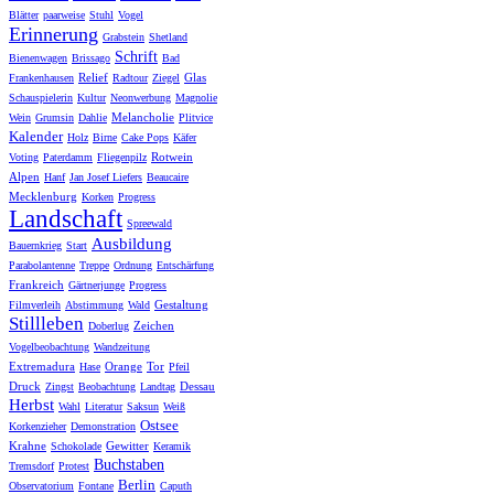
Blätter
paarweise
Stuhl
Vogel
Erinnerung
Grabstein
Shetland
Schrift
Bienenwagen
Brissago
Bad
Relief
Glas
Frankenhausen
Radtour
Ziegel
Schauspielerin
Kultur
Neonwerbung
Magnolie
Melancholie
Wein
Grumsin
Dahlie
Plitvice
Kalender
Holz
Birne
Cake Pops
Käfer
Rotwein
Voting
Paterdamm
Fliegenpilz
Alpen
Hanf
Jan Josef Liefers
Beaucaire
Mecklenburg
Korken
Progress
Landschaft
Spreewald
Ausbildung
Bauernkrieg
Start
Parabolantenne
Treppe
Ordnung
Entschärfung
Frankreich
Gärtnerjunge
Progress
Gestaltung
Filmverleih
Abstimmung
Wald
Stillleben
Zeichen
Doberlug
Vogelbeobachtung
Wandzeitung
Extremadura
Orange
Tor
Hase
Pfeil
Druck
Dessau
Zingst
Beobachtung
Landtag
Herbst
Wahl
Literatur
Saksun
Weiß
Ostsee
Korkenzieher
Demonstration
Krahne
Gewitter
Schokolade
Keramik
Buchstaben
Tremsdorf
Protest
Berlin
Observatorium
Fontane
Caputh