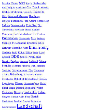
Stadt
Fenster
Theater
Zingst
Korkenzieher
Glas
Druck
Pink
Trujillo
Grabstein
Ribbeck
Beelitz
Strukturen
Geologie
Neustrelitz
Reinhold Messner
Hamburg
Holz
Progress Filmverleih
Floß
Caputh
Schokolade
Radtour
Demonstration
Fritz Eisel
Pilz
Naturschutz
Schweden
Hasso Plattner
Museum
Tor
Blog
Entschärfung
Fontane
Buchstaben
Frau
Chinoiserie
Welzow
Spanien
Melancholie
Bruschetta
Krieg
Erinnerung
Rotwein
Nostalgie
Käfer
Thalbach
Stuhl
Kultur
Tübke
Essen
Logo
DDR
Keramik
Christo
Panská skála
Drewitz
Bergbau
Kosmos
Radebeul
Grimm
Schilder
Matthias Platzeck
Wahl
Moderne
Vorpommern
Street Art
Elbe
Kommune
Babelsberg
Graffiti
Tschechien
Prerow
Bahnhof
Eisschollen
Beobachtung
Firmian
Wasser
Regenbogen
Sonnenaufgang
Krimi
Basel
Dessau
Ziegel
Sprengung
Werfen
Stadtschloss
Urban
Kontorhaus
Brissago
Gesicht
Progress
Saksun
Cake Pops
Kraniche
Trudelturm
Landtag
Aragon
Landschaft
Lauchhammer