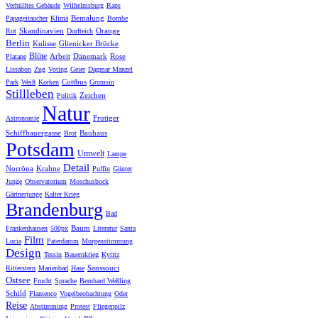
Verhülltes Gebäude
Wilhelmsburg
Raps
Bemalung
Papageitaucher
Klima
Bombe
Skandinavien
Orange
Rot
Dorfteich
Berlin
Kulisse
Glienicker Brücke
Blüte
Arbeit
Dänemark
Rose
Platane
Lissabon
Zug
Voting
Geier
Dagmar Manzel
Cottbus
Park
Weiß
Korken
Grumsin
Stillleben
Zeichen
Politik
Natur
Frutiger
Astronomie
Schiffbauergasse
Bauhaus
Brot
Potsdam
Umwelt
Lampe
Detail
Norröna
Krahne
Puffin
Günter
Junge
Observatorium
Moschusbock
Gärtnerjunge
Kalter Krieg
Brandenburg
Bad
Baum
Frankenhausen
500px
Literatur
Santa
Film
Lucia
Paterdamm
Morgenstimmung
Design
Tessin
Bauernkrieg
Kyritz
Sanssouci
Ritterstern
Marienbad
Hase
Ostsee
Frucht
Sprache
Bernhard Weßling
Schild
Flamenco
Vogelbeobachtung
Oder
Reise
Abstimmung
Protest
Fliegenpilz