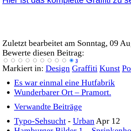
Hier ist das komplette Graffiti zu 
Zuletzt bearbeitet am
Sonntag, 09 Au
Bewerte diesen Beitrag:
3
Markiert in:
Design
Graffiti
Kunst
Po
Es war einmal eine Hutfabrik
Wunderbarer Ort – Pramort.
Verwandte Beiträge
Typo-Sehsucht
-
Urban
Apr 12
Hamburger Bilder 1 – Sprinkenho