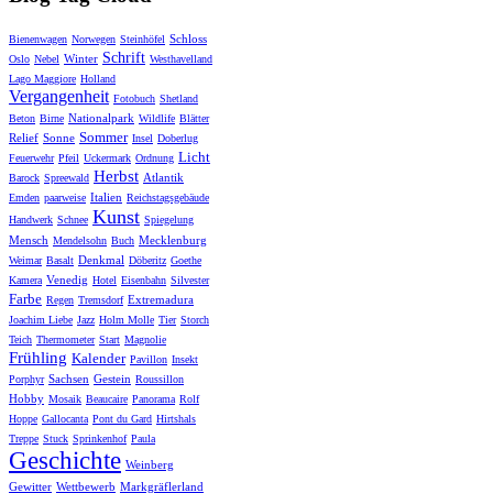
Schloss
Bienenwagen
Norwegen
Steinhöfel
Schrift
Winter
Oslo
Nebel
Westhavelland
Lago Maggiore
Holland
Vergangenheit
Fotobuch
Shetland
Nationalpark
Beton
Birne
Wildlife
Blätter
Sommer
Relief
Sonne
Insel
Doberlug
Licht
Feuerwehr
Pfeil
Uckermark
Ordnung
Herbst
Atlantik
Barock
Spreewald
Italien
Emden
paarweise
Reichstagsgebäude
Kunst
Handwerk
Schnee
Spiegelung
Mensch
Mecklenburg
Mendelsohn
Buch
Denkmal
Weimar
Basalt
Döberitz
Goethe
Venedig
Kamera
Hotel
Eisenbahn
Silvester
Farbe
Extremadura
Regen
Tremsdorf
Joachim Liebe
Jazz
Holm Molle
Tier
Storch
Teich
Thermometer
Start
Magnolie
Frühling
Kalender
Pavillon
Insekt
Sachsen
Gestein
Porphyr
Roussillon
Hobby
Mosaik
Beaucaire
Panorama
Rolf
Hoppe
Gallocanta
Pont du Gard
Hirtshals
Treppe
Stuck
Sprinkenhof
Paula
Geschichte
Weinberg
Gewitter
Wettbewerb
Markgräflerland