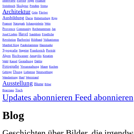
Interview
Pflanze
Plitvice
Vogel
Skulptur
Steinbruch
Preußen
Stresa
Architektur
Färöer
Grün
Ausbildung
Darss
Hubertusburg
Riga
Pramort
Naturpark
Schauspielerin
Wein
Provence
Community
Rechenzentrum
Jan
Havel
Josef Liefers
Sanddorn
Friedliche
Barberini
Revolution
Bildband
Vulkanismus
Manfred Krug
Parabolantenne
Hausmarke
Typografie
Frankreich
Porträt
Nagetier
Alpen
Hochwasser
Amaryllis
Kroatien
Gestaltung
Wald
Kassel
Dahlie
Fotografie
Veranstaltung
Mauer
Kuchen
Übung
Gebirge
Lieberose
Neonwerbung
Wandzeitung
Hanf
Weststrand
Ausstellung
Blume
Biber
Tisch
Bracciano
Updates abonnieren
Feed abonnieren
Blog
Geschichten über Bilder, die irgendw