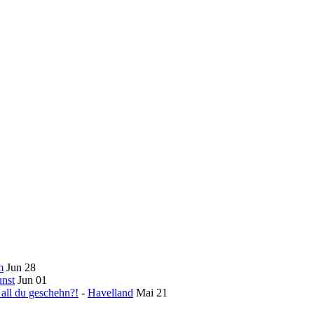
m
Jun 28
nst
Jun 01
 all du geschehn?!
-
Havelland
Mai 21