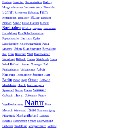
Hobby
Fontane
Street Art
Demonstration
Veranstaltung
Morgenstimmung
Eisenbahn
Film
Schrift
Ritterstern
Doberlug
Blume
Regenbogen
Tremsdorf
Thalbach
Sonne
Pramort
Hasso Plattner
Mosaik
Buchstaben
Wildlife
Progress
Kommune
Babelsberg
Friedliche Revolution
Bauhaus
Papageitaucher
Kyritz
Lauchhammer
Reichstagsgebäude
Paula
Urban
Skandinavien
Bemalung
Moderne
Frau
Hochwasser
Rot
Beaucaire
Wahl
Weinberg
Ribbeck
Platane
Steinbruch
Stresa
Dessau
Nebel
Holland
Norwegen
Bad
Arbeit
Frankenhausen
Vulkanismus
Hamburg
Spanien
Thermometer
Hanf
Berlin
Ostsee
Rotwein
Beton
Raps
Druck
Nationalpark
Mendelsohn
Sommer
Spreewald
Kultur
Emden
Havel
Grabstein
Uckermark
Prerow
Natur
Vogelbeobachtung
Hase
Reise
Mensch
Weststrand
Sonnenaufgang
Markgräflerland
Fliegenpilz
Landtag
Keramik
Naturschutz
Schnee
Neonwerbung
Vorpommern
Lieberose
Trudelturm
Welzow