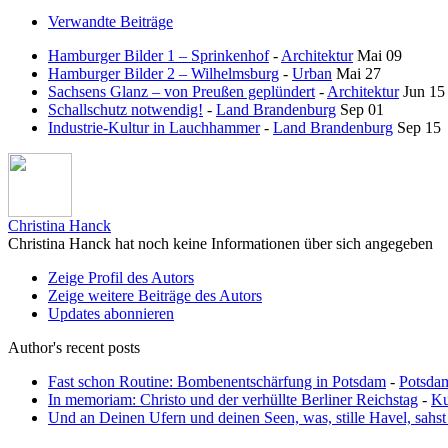
Verwandte Beiträge
Hamburger Bilder 1 – Sprinkenhof
-
Architektur
Mai 09
Hamburger Bilder 2 – Wilhelmsburg
-
Urban
Mai 27
Sachsens Glanz – von Preußen geplündert
-
Architektur
Jun 15
Schallschutz notwendig!
-
Land Brandenburg
Sep 01
Industrie-Kultur in Lauchhammer
-
Land Brandenburg
Sep 15
Christina Hanck
Christina Hanck hat noch keine Informationen über sich angegeben
Zeige Profil des Autors
Zeige weitere Beiträge des Autors
Updates abonnieren
Author's recent posts
Fast schon Routine: Bombenentschärfung in Potsdam
-
Potsda
In memoriam: Christo und der verhüllte Berliner Reichstag
-
Ku
Und an Deinen Ufern und deinen Seen, was, stille Havel, sahst