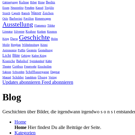
Kulisse
Beelitz
Gärtnerjunge
Biber
Birne
Essen
Neustrelitz
Preußen
Kassel
Trujillo
Wasser
Zeichen
Storch
Caputh
Barock
Barberini
Oslo
Pavillon
Bienenwagen
Ausstellung
Flamenco
Tübke
Krahne
Literatur
Silvester
Korken
Kosmos
Geschichte
Darss
Krieg
Holm
Molle
Bergbau
Wilhelmsburg
Krimi
Gestein
Gestaltung
Astronomie
Puffin
Licht
Blüte
Gebirge
Kalter Krieg
Kraniche
Bahnhof
Sprinkenhof
Käfer
Cottbus
Theater
Feuerwehr
Eisschollen
Schiffbauergasse
Saksun
Schweden
Dagmar
Schilder
Übung
Manzel
Sanddorn
Voting
Updates abonnieren
Feed abonnieren
Blog
Geschichten über Bilder, die irgendwann irgendwo s o n s t entstande
Home
Home
Hier findest Du alle Beiträge der Seite.
Kategorien