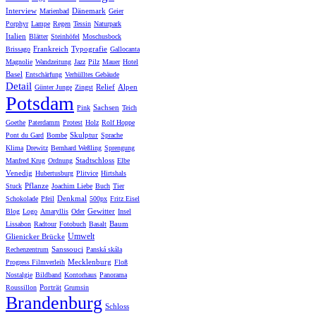
Interview
Dänemark
Marienbad
Geier
Porphyr
Lampe
Regen
Tessin
Naturpark
Italien
Blätter
Steinhöfel
Moschusbock
Frankreich
Typografie
Brissago
Gallocanta
Magnolie
Wandzeitung
Jazz
Pilz
Mauer
Hotel
Basel
Entschärfung
Verhülltes Gebäude
Detail
Relief
Alpen
Günter Junge
Zingst
Potsdam
Sachsen
Pink
Teich
Goethe
Paterdamm
Protest
Holz
Rolf Hoppe
Skulptur
Pont du Gard
Bombe
Sprache
Klima
Drewitz
Bernhard Weßling
Sprengung
Stadtschloss
Manfred Krug
Ordnung
Elbe
Venedig
Hubertusburg
Plitvice
Hirtshals
Pflanze
Stuck
Joachim Liebe
Buch
Tier
Denkmal
Schokolade
Pfeil
500px
Fritz Eisel
Gewitter
Blog
Logo
Amaryllis
Oder
Insel
Baum
Lissabon
Radtour
Fotobuch
Basalt
Umwelt
Glienicker Brücke
Sanssouci
Rechenzentrum
Panská skála
Mecklenburg
Progress Filmverleih
Floß
Nostalgie
Bildband
Kontorhaus
Panorama
Porträt
Roussillon
Grumsin
Brandenburg
Schloss