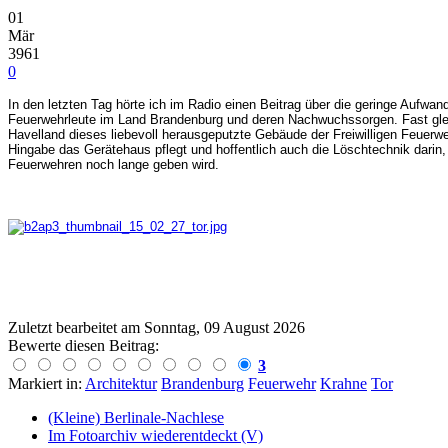
01
Mär
3961
0
In den letzten Tag hörte ich im Radio einen Beitrag über die geringe Aufwand
Feuerwehrleute im Land Brandenburg und deren Nachwuchssorgen. Fast gleic
Havelland dieses liebevoll herausgeputzte Gebäude der Freiwilligen Feuerw
Hingabe das Gerätehaus pflegt und hoffentlich auch die Löschtechnik darin, 
Feuerwehren noch lange geben wird.
Zuletzt bearbeitet am
Sonntag, 09 August 2026
Bewerte diesen Beitrag:
3
Markiert in:
Architektur
Brandenburg
Feuerwehr
Krahne
Tor
(Kleine) Berlinale-Nachlese
Im Fotoarchiv wiederentdeckt (V)