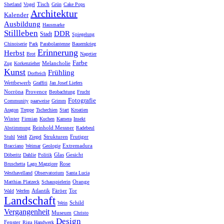
Tisch
Shetland
Vogel
Grün
Cake Pops
Architektur
Kalender
Ausbildung
Hausmarke
Stillleben
DDR
Stadt
Spiegelung
Chinoiserie
Park
Parabolantenne
Bauernkrieg
Erinnerung
Herbst
Brot
Nagetier
Farbe
Melancholie
Zug
Korkenzieher
Kunst
Frühling
Dorfteich
Wettbewerb
Graffiti
Jan Josef Liefers
Norröna
Provence
Beobachtung
Frucht
Fotografie
Community
paarweise
Grimm
Aragon
Treppe
Tschechien
Start
Kroatien
Winter
Firmian
Kuchen
Kamera
Insekt
Reinhold Messner
Abstimmung
Radebeul
Strukturen
Frutiger
Stuhl
Weiß
Ziegel
Extremadura
Bracciano
Weimar
Geologie
Glas
Gesicht
Döberitz
Dahlie
Politik
Rose
Bruschetta
Lago Maggiore
Westhavelland
Observatorium
Santa Lucia
Orange
Matthias Platzeck
Schauspielerin
Atlantik
Färöer
Tor
Wald
Werfen
Landschaft
Schild
Wein
Vergangenheit
Museum
Christo
Design
Fenster
Riga
Handwerk