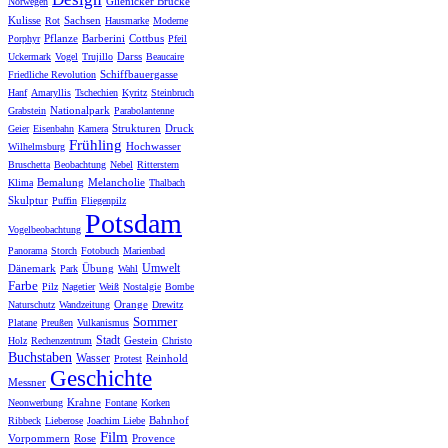
Glienicker Brücke
Norwegen
Kulisse
Sachsen
Rot
Hausmarke
Moderne
Pflanze
Barberini
Cottbus
Porphyr
Pfeil
Darss
Uckermark
Vogel
Trujillo
Beaucaire
Schiffbauergasse
Friedliche Revolution
Hanf
Amaryllis
Tschechien
Kyritz
Steinbruch
Nationalpark
Grabstein
Parabolantenne
Strukturen
Druck
Geier
Eisenbahn
Kamera
Frühling
Hochwasser
Wilhelmsburg
Bruschetta
Beobachtung
Nebel
Ritterstern
Bemalung
Melancholie
Klima
Thalbach
Skulptur
Puffin
Fliegenpilz
Potsdam
Vogelbeobachtung
Panorama
Storch
Fotobuch
Marienbad
Umwelt
Dänemark
Übung
Park
Wahl
Farbe
Pilz
Nagetier
Weiß
Nostalgie
Bombe
Orange
Naturschutz
Wandzeitung
Drewitz
Sommer
Platane
Preußen
Vulkanismus
Stadt
Gestein
Holz
Rechenzentrum
Christo
Buchstaben
Wasser
Reinhold
Protest
Geschichte
Messner
Krahne
Neonwerbung
Fontane
Korken
Bahnhof
Ribbeck
Lieberose
Joachim Liebe
Film
Vorpommern
Rose
Provence