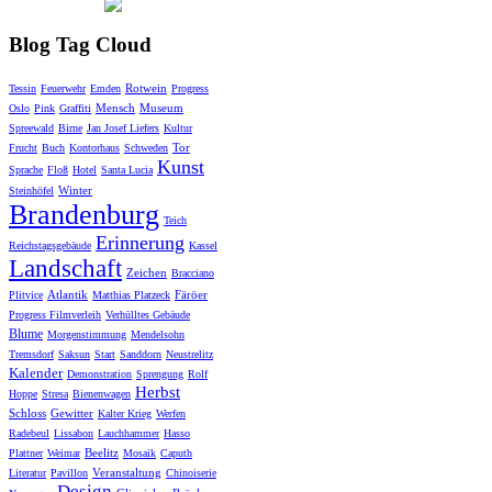
Blog Tag Cloud
Rotwein
Tessin
Feuerwehr
Emden
Progress
Mensch
Museum
Oslo
Pink
Graffiti
Spreewald
Birne
Jan Josef Liefers
Kultur
Tor
Frucht
Buch
Kontorhaus
Schweden
Kunst
Sprache
Floß
Hotel
Santa Lucia
Winter
Steinhöfel
Brandenburg
Teich
Erinnerung
Reichstagsgebäude
Kassel
Landschaft
Zeichen
Bracciano
Atlantik
Färöer
Plitvice
Matthias Platzeck
Progress Filmverleih
Verhülltes Gebäude
Blume
Morgenstimmung
Mendelsohn
Tremsdorf
Saksun
Start
Sanddorn
Neustrelitz
Kalender
Demonstration
Sprengung
Rolf
Herbst
Hoppe
Stresa
Bienenwagen
Schloss
Gewitter
Kalter Krieg
Werfen
Radebeul
Lissabon
Lauchhammer
Hasso
Beelitz
Plattner
Weimar
Mosaik
Caputh
Veranstaltung
Literatur
Pavillon
Chinoiserie
Design