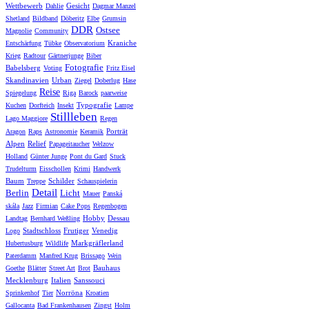
Wettbewerb
Gesicht
Dahlie
Dagmar Manzel
Shetland
Bildband
Döberitz
Elbe
Grumsin
DDR
Ostsee
Magnolie
Community
Kraniche
Entschärfung
Tübke
Observatorium
Krieg
Radtour
Gärtnerjunge
Biber
Fotografie
Babelsberg
Voting
Fritz Eisel
Skandinavien
Urban
Ziegel
Doberlug
Hase
Reise
Spiegelung
Riga
Barock
paarweise
Typografie
Kuchen
Dorfteich
Insekt
Lampe
Stillleben
Lago Maggiore
Regen
Porträt
Aragon
Raps
Astronomie
Keramik
Alpen
Relief
Papageitaucher
Welzow
Holland
Günter Junge
Pont du Gard
Stuck
Trudelturm
Eisschollen
Krimi
Handwerk
Baum
Schilder
Treppe
Schauspielerin
Detail
Berlin
Licht
Mauer
Panská
skála
Jazz
Firmian
Cake Pops
Regenbogen
Hobby
Dessau
Landtag
Bernhard Weßling
Stadtschloss
Frutiger
Venedig
Logo
Markgräflerland
Hubertusburg
Wildlife
Paterdamm
Manfred Krug
Brissago
Wein
Bauhaus
Goethe
Blätter
Street Art
Brot
Mecklenburg
Italien
Sanssouci
Norröna
Sprinkenhof
Tier
Kroatien
Gallocanta
Bad Frankenhausen
Zingst
Holm