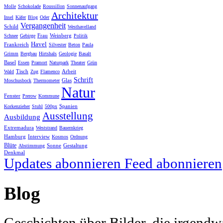
Molle
Schokolade
Roussillon
Sonnenaufgang
Architektur
Insel
Käfer
Blog
Oder
Vergangenheit
Schild
Westhavelland
Frau
Weinberg
Schnee
Gebirge
Politik
Havel
Frankreich
Silvester
Beton
Paula
Grimm
Bergbau
Hirtshals
Geologie
Basalt
Basel
Essen
Pramort
Naturpark
Theater
Grün
Tisch
Arbeit
Wald
Zug
Flamenco
Schrift
Glas
Moschusbock
Thermometer
Natur
Fenster
Prerow
Kommune
Spanien
Korkenzieher
Stuhl
500px
Ausstellung
Ausbildung
Extremadura
Weststrand
Bauernkrieg
Hamburg
Interview
Kosmos
Ordnung
Blüte
Sonne
Gestaltung
Abstimmung
Denkmal
Updates abonnieren
Feed abonnieren
Blog
Geschichten über Bilder, die irgendw