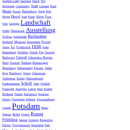
Sachsen
Darss
Joachim Liebe
Tier
Stadt
Ritterstern
Community
Literatur
Buch
Blume
Sonne
Babelsberg
Vogel
Rolf
Havel
Alpen
Frau
Hoppe
Start
Essen
Landschaft
Oslo
Geologie
Ausstellung
Dänemark
Puffin
Buchstaben
Schloss
Schokolade
Museum
Porträt
Dorfteich
Kontorhaus
DDR
Tor
Frankreich
Stresa
Stuhl
Schilder
Gesicht
Bauernkrieg
Politik
Pilz
Umwelt
Barberini
Glienicker Brücke
Gestein
Hotel
Thalbach
Bienenwagen
Bemalung
Fenster
Hubertusburg
Tübke
Hamburg
Riga
Voting
Chinoiserie
Nationalpark
Trudelturm
Emden
Schrift
Parabolantenne
Wald
Wildlife
Feuerwehr
Amaryllis
Lampe
Insel
Korken
Sanssouci
Spanien
Bildband
Theater
Veranstaltung
Prerow
Fliegenpilz
Ribbeck
Potsdam
Caputh
Hasso
Kunst
Relief
Plattner
Protest
Frühling
Saksun
Grumsin
Roussillon
Färöer
Vorpommern
Bruschetta
Park