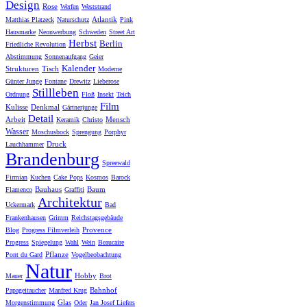
Design
Rose
Werfen
Weststrand
Atlantik
Matthias Platzeck
Naturschutz
Pink
Hausmarke
Neonwerbung
Schweden
Street Art
Herbst
Berlin
Friedliche Revolution
Abstimmung
Sonnenaufgang
Geier
Kalender
Strukturen
Tisch
Moderne
Günter Junge
Fontane
Drewitz
Lieberose
Stillleben
Ordnung
Floß
Insekt
Teich
Film
Kulisse
Denkmal
Gärtnerjunge
Detail
Arbeit
Mensch
Keramik
Christo
Wasser
Moschusbock
Sprengung
Porphyr
Druck
Lauchhammer
Brandenburg
Spreewald
Firmian
Kuchen
Cake Pops
Kosmos
Barock
Bauhaus
Baum
Flamenco
Graffiti
Architektur
Uckermark
Bad
Frankenhausen
Grimm
Reichstagsgebäude
Provence
Blog
Progress Filmverleih
Progress
Spiegelung
Wahl
Wein
Beaucaire
Pflanze
Pont du Gard
Vogelbeobachtung
Natur
Hobby
Mauer
Brot
Bahnhof
Papageitaucher
Manfred Krug
Glas
Morgenstimmung
Oder
Jan Josef Liefers