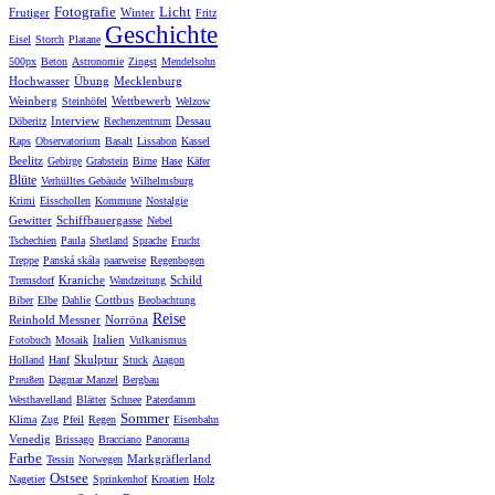
Fotografie
Licht
Frutiger
Winter
Fritz
Geschichte
Eisel
Storch
Platane
500px
Beton
Astronomie
Zingst
Mendelsohn
Hochwasser
Übung
Mecklenburg
Weinberg
Wettbewerb
Steinhöfel
Welzow
Interview
Dessau
Döberitz
Rechenzentrum
Raps
Observatorium
Basalt
Lissabon
Kassel
Beelitz
Gebirge
Grabstein
Birne
Hase
Käfer
Blüte
Verhülltes Gebäude
Wilhelmsburg
Krimi
Eisschollen
Kommune
Nostalgie
Gewitter
Schiffbauergasse
Nebel
Tschechien
Paula
Shetland
Sprache
Frucht
Treppe
Panská skála
paarweise
Regenbogen
Kraniche
Schild
Tremsdorf
Wandzeitung
Cottbus
Biber
Elbe
Dahlie
Beobachtung
Reise
Reinhold Messner
Norröna
Italien
Fotobuch
Mosaik
Vulkanismus
Skulptur
Holland
Hanf
Stuck
Aragon
Preußen
Dagmar Manzel
Bergbau
Westhavelland
Blätter
Schnee
Paterdamm
Sommer
Klima
Zug
Pfeil
Regen
Eisenbahn
Venedig
Brissago
Bracciano
Panorama
Farbe
Markgräflerland
Tessin
Norwegen
Ostsee
Nagetier
Sprinkenhof
Kroatien
Holz