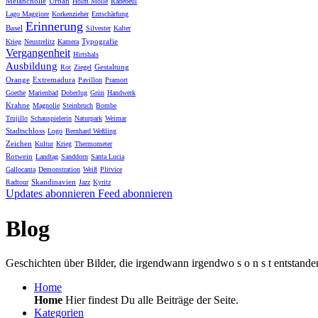
Melancholie
Urban
Holm Molle
Radebeul
Lago Maggiore
Korkenzieher
Entschärfung
Erinnerung
Basel
Silvester
Kalter
Typografie
Krieg
Neustrelitz
Kamera
Vergangenheit
Hirtshals
Ausbildung
Gestaltung
Rot
Ziegel
Orange
Extremadura
Pavillon
Pramort
Goethe
Marienbad
Doberlug
Grün
Handwerk
Krahne
Magnolie
Steinbruch
Bombe
Trujillo
Schauspielerin
Naturpark
Weimar
Stadtschloss
Logo
Bernhard Weßling
Zeichen
Kultur
Krieg
Thermometer
Rotwein
Landtag
Sanddorn
Santa Lucia
Gallocanta
Demonstration
Weiß
Plitvice
Skandinavien
Radtour
Jazz
Kyritz
Updates abonnieren
Feed abonnieren
Blog
Geschichten über Bilder, die irgendwann irgendwo s o n s t entstande
Home
Home
Hier findest Du alle Beiträge der Seite.
Kategorien